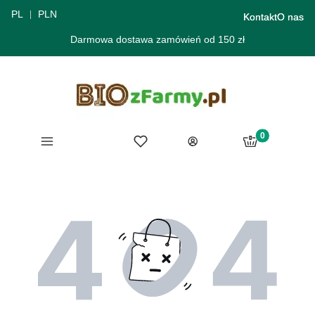
PL
PLN
Kontakt
O nas
Darmowa dostawa zamówień od 150 zł
Produkty w ko
Menu
Ulubione
Koszyk
Zaloguj się