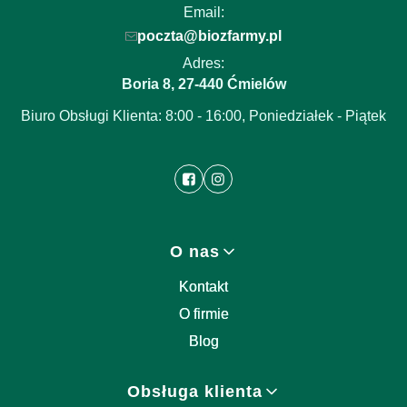
Email:
poczta@biozfarmy.pl
Adres:
Boria 8
27-440
,
Ćmielów
Biuro Obsługi Klienta: 8:00 - 16:00, Poniedziałek - Piątek
Linki w stopce
O nas
Kontakt
O firmie
Blog
Obsługa klienta