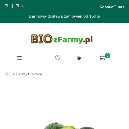
PL
PLN
Kontakt
O nas
Darmowa dostawa zamówień od 150 zł
Produkty w ko
Menu
Ulubione
Koszyk
Zaloguj się
BIO z Farmy
Owoce