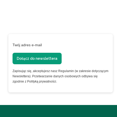
programie
lojalnościowym!
Podaj swój adres e-mail, jeżeli chcesz otrzymywać
informacje o nowościach i promocjach.
Twój adres e-mail
Dołącz do newslettera
Zapisując się, akceptujesz nasz Regulamin (w zakresie dotyczącym
Newslettera). Przetwarzanie danych osobowych odbywa się
zgodnie z Polityką prywatności.