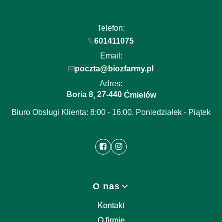
Telefon:
601411075
Email:
poczta@biozfarmy.pl
Adres:
Boria 8
27-440
,
Ćmielów
Biuro Obsługi Klienta: 8:00 - 16:00, Poniedziałek - Piątek
Linki w stopce
O nas
Kontakt
O firmie