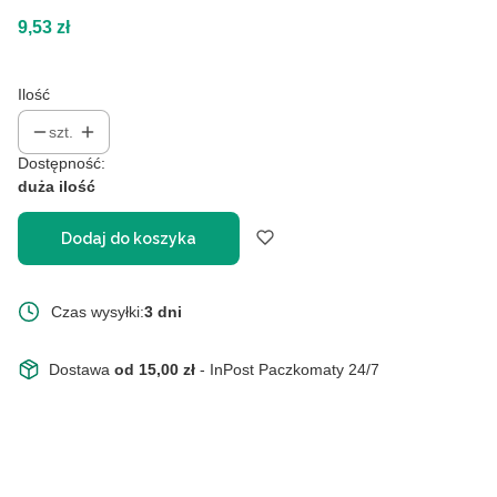
Cena
9,53 zł
Ilość
szt.
Dostępność:
duża ilość
Dodaj do koszyka
Czas wysyłki:
3 dni
Dostawa
od 15,00 zł
- InPost Paczkomaty 24/7