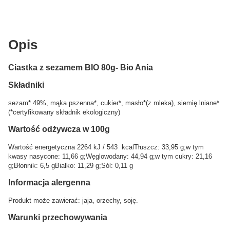
Opis
Ciastka z sezamem BIO 80g- Bio Ania
Składniki
sezam* 49%, mąka pszenna*, cukier*, masło*(z mleka), siemię lniane*
(*certyfikowany składnik ekologiczny)
Wartość odżywcza w 100g
Wartość energetyczna 2264 kJ / 543 kcalTłuszcz: 33,95 g;w tym
kwasy nasycone: 11,66 g;Węglowodany: 44,94 g;w tym cukry: 21,16
g;Błonnik: 6,5 gBiałko: 11,29 g;Sól: 0,11 g
Informacja alergenna
Produkt może zawierać: jaja, orzechy, soję.
Warunki przechowywania