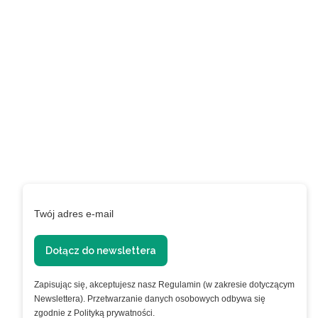
Zapisz się do naszego
newslettera i uzyskaj
EXTRA +50 punktów w
programie
lojalnościowym!
Podaj swój adres e-mail, jeżeli chcesz otrzymywać
informacje o nowościach i promocjach.
Twój adres e-mail
Dołącz do newslettera
Zapisując się, akceptujesz nasz Regulamin (w zakresie dotyczącym
Newslettera). Przetwarzanie danych osobowych odbywa się
zgodnie z Polityką prywatności.