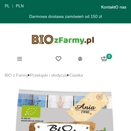
PL
PLN
Kontakt
O nas
Darmowa dostawa zamówień od 150 zł
Produkty w ko
Menu
Ulubione
Koszyk
Zaloguj się
BIO z Farmy
Przekąski i słodycze
Ciastka