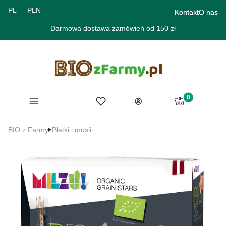
PL
PLN
Kontakt
O nas
Darmowa dostawa zamówień od 150 zł
Produkty w ko
Menu
Ulubione
Koszyk
Zaloguj się
BIO z Farmy
Płatki i musli