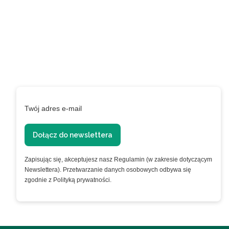
EXTRA +50 punktów w
programie
lojalnościowym!
Podaj swój adres e-mail, jeżeli chcesz otrzymywać
informacje o nowościach i promocjach.
Twój adres e-mail
Dołącz do newslettera
Zapisując się, akceptujesz nasz Regulamin (w zakresie dotyczącym
Newslettera). Przetwarzanie danych osobowych odbywa się
zgodnie z Polityką prywatności.