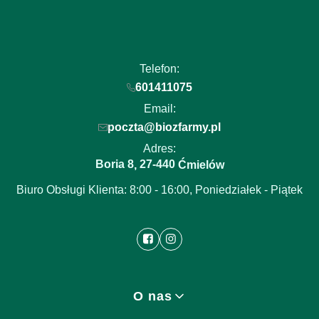
Telefon:
601411075
Email:
poczta@biozfarmy.pl
Adres:
Boria 8
27-440
,
Ćmielów
Biuro Obsługi Klienta: 8:00 - 16:00, Poniedziałek - Piątek
Linki w stopce
O nas