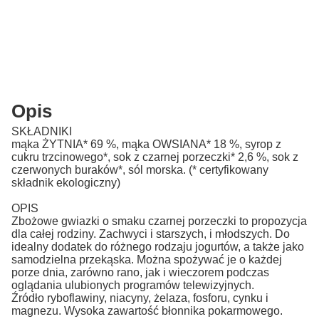
Opis
SKŁADNIKI
mąka ŻYTNIA* 69 %, mąka OWSIANA* 18 %, syrop z
cukru trzcinowego*, sok z czarnej porzeczki* 2,6 %, sok z
czerwonych buraków*, sól morska. (* certyfikowany
składnik ekologiczny)
OPIS
Zbożowe gwiazki o smaku czarnej porzeczki to propozycja
dla całej rodziny. Zachwyci i starszych, i młodszych. Do
idealny dodatek do różnego rodzaju jogurtów, a także jako
samodzielna przekąska. Można spożywać je o każdej
porze dnia, zarówno rano, jak i wieczorem podczas
oglądania ulubionych programów telewizyjnych.
Źródło ryboflawiny, niacyny, żelaza, fosforu, cynku i
magnezu. Wysoka zawartość błonnika pokarmowego.