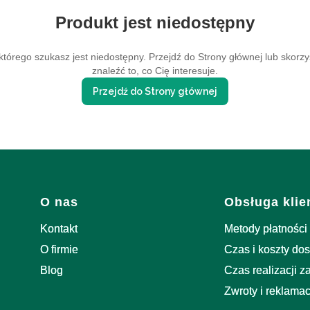
Produkt jest niedostępny
tórego szukasz jest niedostępny. Przejdź do Strony głównej lub skorzy
znaleźć to, co Cię interesuje.
Przejdź do Strony głównej
Linki w stopce
O nas
Obsługa klie
Kontakt
Metody płatności
O firmie
Czas i koszty do
Blog
Czas realizacji 
Zwroty i reklamac