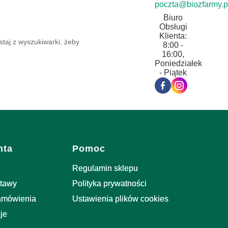
poczta@biozfarmy.p
Biuro
Obsługi
Klienta:
staj z wyszukiwarki, żeby
8:00 -
16:00,
Poniedziałek
- Piątek
nta
Pomoc
Regulamin sklepu
stawy
Polityka prywatności
zamówienia
Ustawienia plików cookies
je