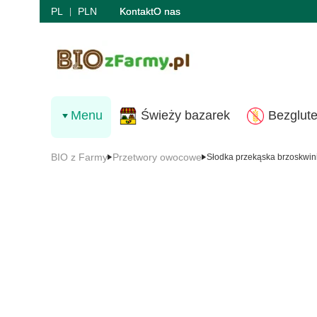
PL
PLN
Kontakt
O nas
Menu
Świeży bazarek
Bezglut
BIO z Farmy
Przetwory owocowe
Słodka przekąska brzoskwi