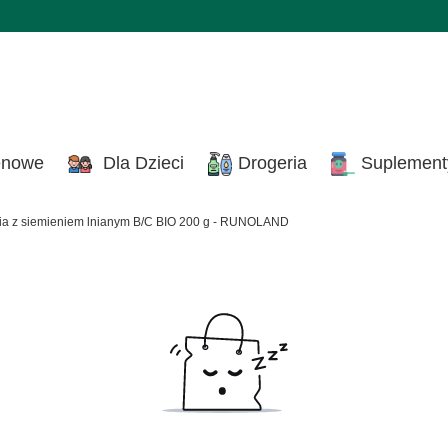
enowe
Dla Dzieci
Drogeria
Suplement
nia z siemieniem lnianym B/C BIO 200 g - RUNOLAND