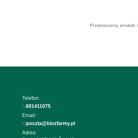
Przepraszamy, produkt, k
Telefon:
601411075
Email:
poczta@biozfarmy.pl
Adres: