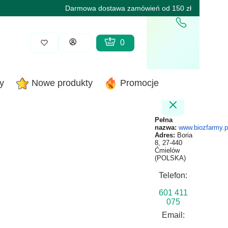
Darmowa dostawa zamówień od 150 zł
Produkty w koszyku: 0. Zobacz sz
Koszyk
Zaloguj się
y
Nowe produkty
Promocje
Pełna
nazwa:
www.biozfarmy.p
Adres:
Boria
8, 27-440
Ćmielów
(POLSKA)
Telefon:
601 411
075
Email: