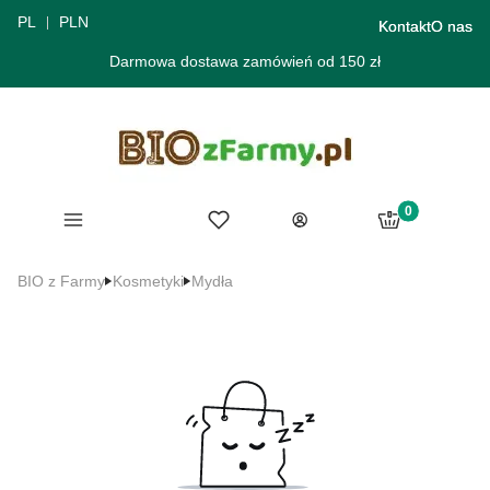
PL
PLN
Kontakt
O nas
Darmowa dostawa zamówień od 150 zł
Produkty w ko
Menu
Ulubione
Koszyk
Zaloguj się
BIO z Farmy
Kosmetyki
Mydła