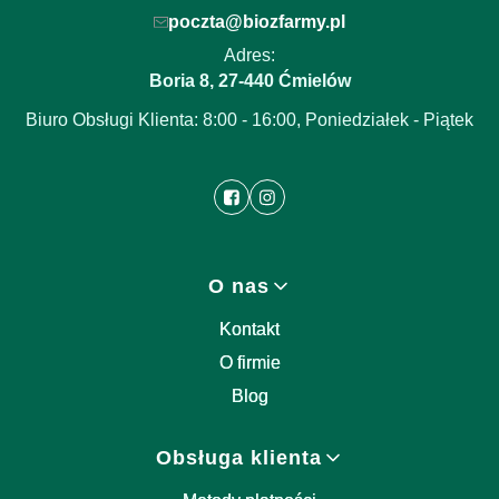
poczta@biozfarmy.pl
Adres:
Boria 8
27-440
,
Ćmielów
Biuro Obsługi Klienta: 8:00 - 16:00, Poniedziałek - Piątek
Linki w stopce
O nas
Kontakt
O firmie
Blog
Obsługa klienta