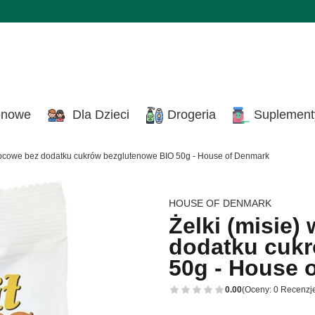
enowe
Dla Dzieci
Drogeria
Suplement
wocowe bez dodatku cukrów bezglutenowe BIO 50g - House of Denmark
HOUSE OF DENMARK
Żelki (misie
dodatku cuk
50g - House 
0.00
(Oceny: 0 Recenzje