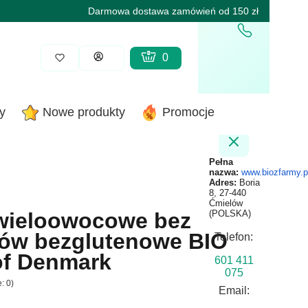
Darmowa dostawa zamówień od 150 zł
Produkty w koszyku: 0. Zobacz sz
Koszyk
Zaloguj się
y
Nowe produkty
Promocje
Pełna
nazwa:
www.biozfarmy.p
Adres:
Boria
8, 27-440
Ćmielów
) wieloowocowe bez
(POLSKA)
rów bezglutenowe BIO
Telefon:
of Denmark
601 411
075
: 0)
Email: