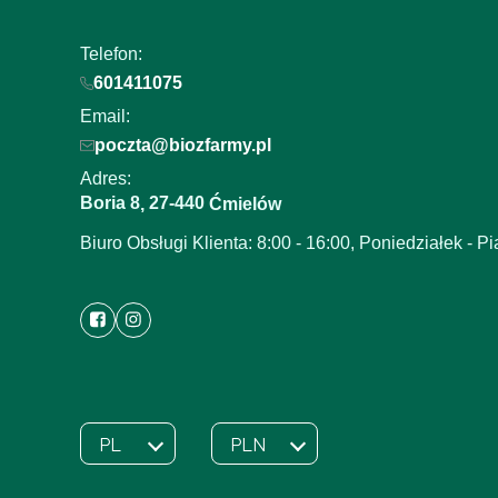
Telefon:
601411075
Email:
poczta@biozfarmy.pl
Adres:
Boria 8
27-440
,
Ćmielów
Biuro Obsługi Klienta: 8:00 - 16:00, Poniedziałek - Pi
PL
PLN
Wybrany język:
polski
Wybrana waluta: