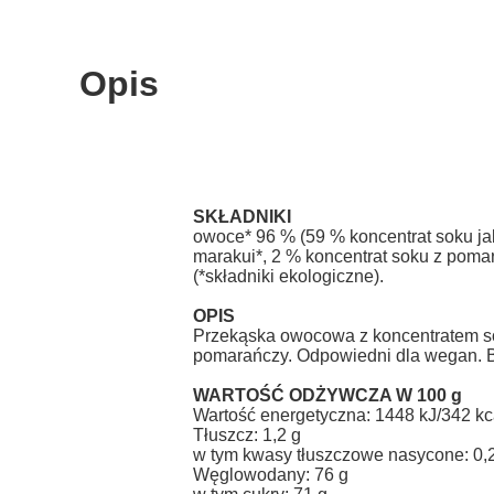
Opis
SKŁADNIKI
owoce* 96 % (59 % koncentrat soku ja
marakui*, 2 % koncentrat soku z pomar
(*składniki ekologiczne).
OPIS
Przekąska owocowa z koncentratem so
pomarańczy. Odpowiedni dla wegan. Be
WARTOŚĆ ODŻYWCZA W 100 g
Wartość energetyczna: 1448 kJ/342 kc
Tłuszcz: 1,2 g
w tym kwasy tłuszczowe nasycone: 0,
Węglowodany: 76 g