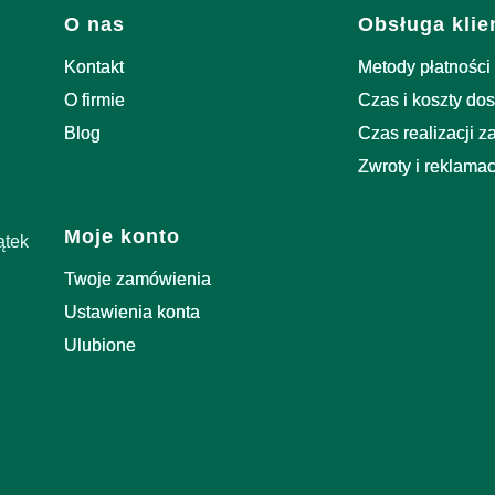
Linki w stopce
O nas
Obsługa klie
Kontakt
Metody płatności
O firmie
Czas i koszty do
Blog
Czas realizacji 
Zwroty i reklamac
Moje konto
ątek
Twoje zamówienia
Ustawienia konta
Ulubione