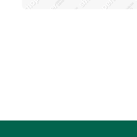
Zapisz się do naszego
newslettera i uzyskaj E
+50 punktów w program
lojalnościowym!
Podaj swój adres e-mail, jeżeli chcesz otrzymywać i
nowościach i promocjach.