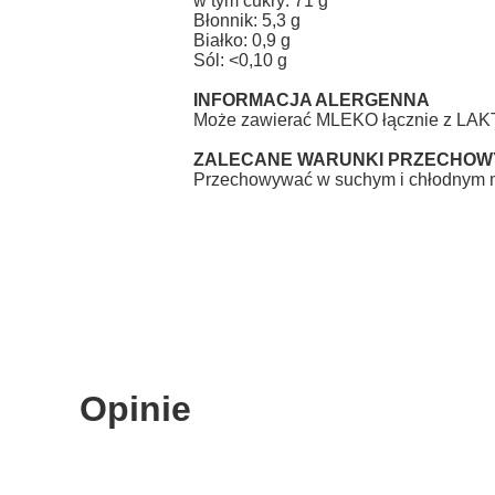
w tym cukry: 71 g
Błonnik: 5,3 g
Białko: 0,9 g
Sól: <0,10 g
INFORMACJA ALERGENNA
Może zawierać MLEKO łącznie z LA
ZALECANE WARUNKI PRZECHOW
Przechowywać w suchym i chłodnym m
Opinie