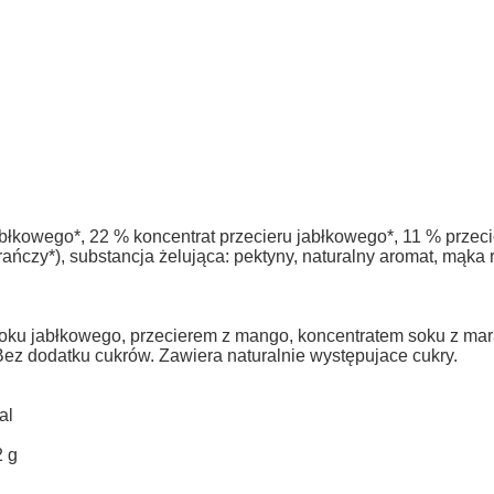
błkowego*, 22 % koncentrat przecieru jabłkowego*, 11 % przeci
ańczy*), substancja żelująca: pektyny, naturalny aromat, mąka r
ku jabłkowego, przecierem z mango, koncentratem soku z mara
z dodatku cukrów. Zawiera naturalnie występujace cukry.
al
2 g