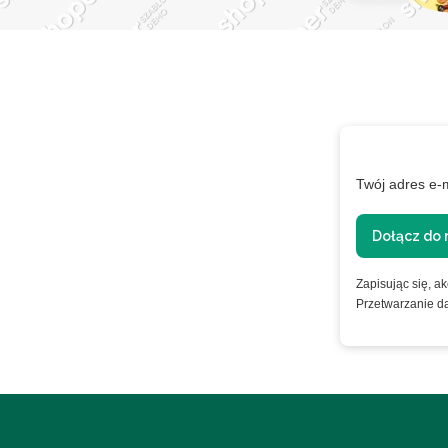
XTRA
Twój adres e-
ie
Dołącz do 
Zapisując się, a
Przetwarzanie d
nformacje o