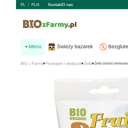
PL
PLN
Kontakt
O nas
Menu
Świeży bazarek
Bezglut
BIO z Farmy
Przekąski i słodycze
Żelki
Żelki (misie) wieloo