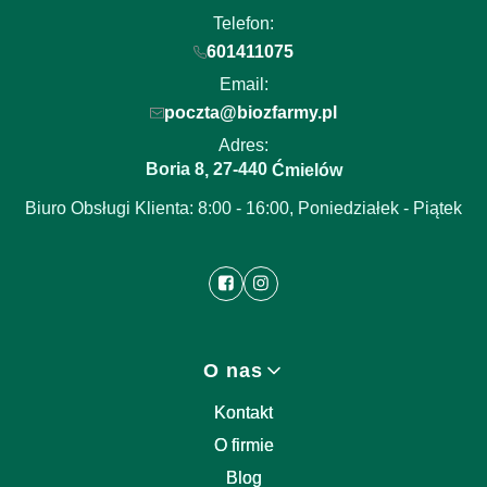
Telefon:
601411075
Email:
poczta@biozfarmy.pl
Adres:
Boria 8
27-440
,
Ćmielów
Biuro Obsługi Klienta: 8:00 - 16:00, Poniedziałek - Piątek
Linki w stopce
O nas
Kontakt
O firmie
Blog