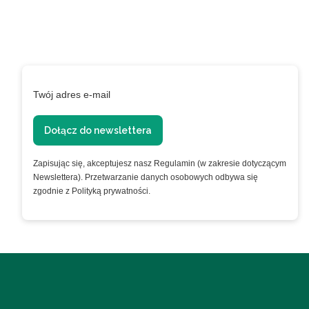
lojalnościowym!
Podaj swój adres e-mail, jeżeli chcesz otrzymywać
informacje o nowościach i promocjach.
Twój adres e-mail
Dołącz do newslettera
Zapisując się, akceptujesz nasz Regulamin (w zakresie dotyczącym
Newslettera). Przetwarzanie danych osobowych odbywa się
zgodnie z Polityką prywatności.