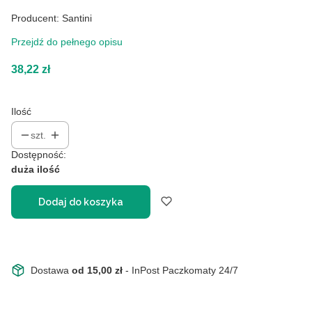
Producent: Santini
Przejdź do pełnego opisu
Cena
38,22 zł
Ilość
szt.
Dostępność:
duża ilość
Dodaj do koszyka
Dostawa
od 15,00 zł
- InPost Paczkomaty 24/7