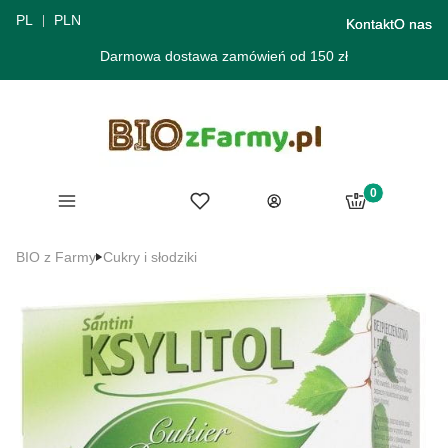
PL
PLN
Kontakt
O nas
Darmowa dostawa zamówień od 150 zł
Produkty w ko
Menu
Ulubione
Koszyk
Zaloguj się
BIO z Farmy
Cukry i słodziki