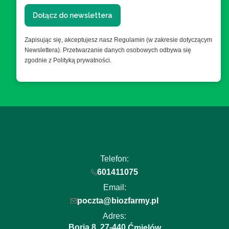
Dołącz do newslettera
Zapisując się, akceptujesz nasz Regulamin (w zakresie dotyczącym
Newslettera). Przetwarzanie danych osobowych odbywa się
zgodnie z Polityką prywatności.
Telefon:
601411075
Email:
poczta@biozfarmy.pl
Adres:
Boria 8
27-440
,
Ćmielów