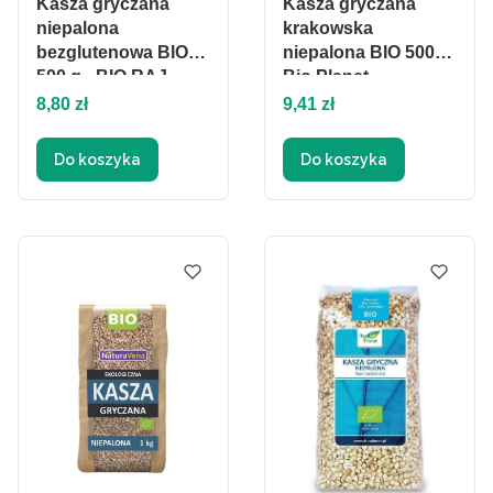
Kasza gryczana
Kasza gryczana
niepalona
krakowska
bezglutenowa BIO
niepalona BIO 500g -
500 g - BIO RAJ
Bio Planet
Cena
Cena
8,80 zł
9,41 zł
Do koszyka
Do koszyka