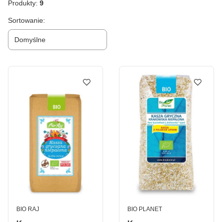
Produkty:
9
Lista produktów
Sortowanie:
Domyślne
PRODUCENT
PRODUCENT
BIO RAJ
BIO PLANET