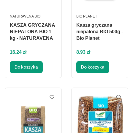
PRODUCENT
PRODUCENT
NATURAVENA BIO
BIO PLANET
KASZA GRYCZANA
Kasza gryczana
NIEPALONA BIO 1
niepalona BIO 500g -
kg - NATURAVENA
Bio Planet
Cena
Cena
16,24 zł
8,93 zł
Do koszyka
Do koszyka