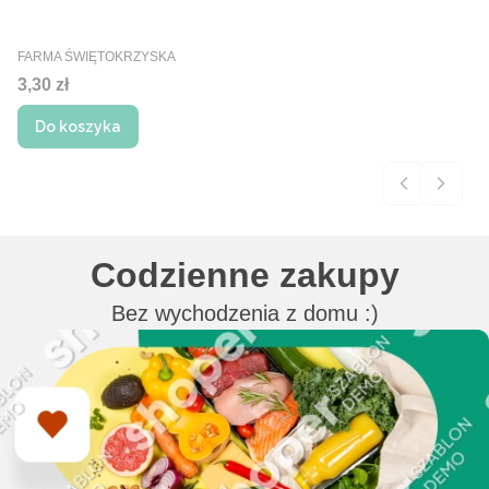
PRODUCENT
FARMA ŚWIĘTOKRZYSKA
Cena
3,30 zł
Do koszyka
Codzienne zakupy
Bez wychodzenia z domu :)