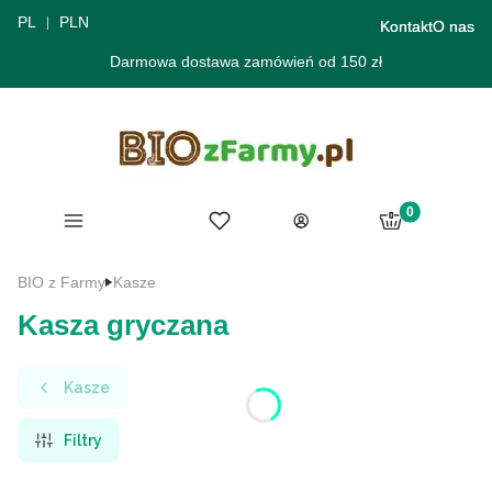
PL
PLN
Kontakt
O nas
Darmowa dostawa zamówień od 150 zł
Produkty w ko
Menu
Ulubione
Koszyk
Zaloguj się
BIO z Farmy
Kasze
Kasza gryczana
Kasze
Filtry