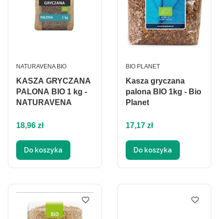
PRODUCENT
PRODUCENT
NATURAVENA BIO
BIO PLANET
KASZA GRYCZANA
Kasza gryczana
PALONA BIO 1 kg -
palona BIO 1kg - Bio
NATURAVENA
Planet
Cena
Cena
18,96 zł
17,17 zł
Do koszyka
Do koszyka