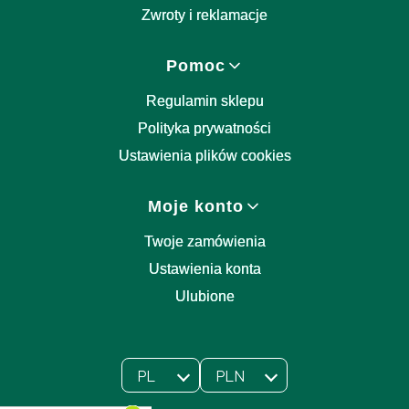
Zwroty i reklamacje
Pomoc
Regulamin sklepu
Polityka prywatności
Ustawienia plików cookies
Moje konto
Twoje zamówienia
Ustawienia konta
Ulubione
PL
PLN
Wybrany język:
polski
Wybrana waluta: