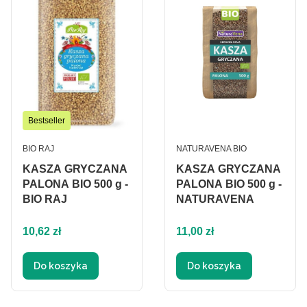
Bestseller
PRODUCENT
PRODUCENT
BIO RAJ
NATURAVENA BIO
KASZA GRYCZANA
KASZA GRYCZANA
PALONA BIO 500 g -
PALONA BIO 500 g -
BIO RAJ
NATURAVENA
Cena
Cena
10,62 zł
11,00 zł
Do koszyka
Do koszyka