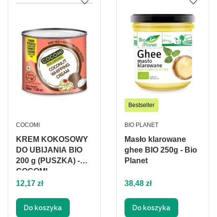
Bestseller
PRODUCENT
PRODUCENT
COCOMI
BIO PLANET
KREM KOKOSOWY
Masło klarowane
DO UBIJANIA BIO
ghee BIO 250g - Bio
200 g (PUSZKA) -
Planet
COCOMI
Cena
Cena
12,17 zł
38,48 zł
Do koszyka
Do koszyka