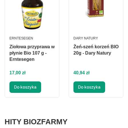
PRODUCENT
PRODUCENT
ERNTESEGEN
DARY NATURY
Ziołowa przyprawa w
Żeń-szeń korzeń BIO
płynie Bio 107 g -
20g - Dary Natury
Erntesegen
Cena
Cena
17,00 zł
40,94 zł
Do koszyka
Do koszyka
HITY BIOZFARMY