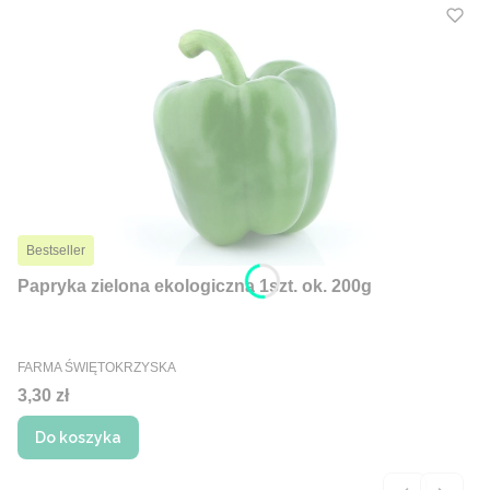
Bestseller
Papryka zielona ekologiczna 1szt. ok. 200g
PRODUCENT
FARMA ŚWIĘTOKRZYSKA
Cena
3,30 zł
Do koszyka