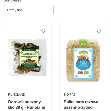
Lista produktów
Sortowanie:
Domyślne
PRODUCENT
PRODUCENT
RUNOLAND
BIO RAJ
Borowik suszony
Bułka tarta razowa
Bio 20 g - Runoland
pszenno-żytnio-