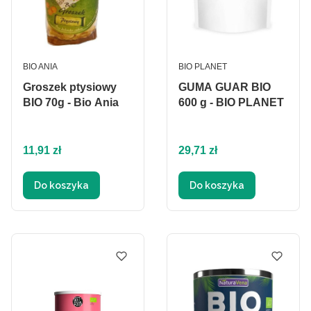
PRODUCENT
PRODUCENT
BIO ANIA
BIO PLANET
Groszek ptysiowy
GUMA GUAR BIO
BIO 70g - Bio Ania
600 g - BIO PLANET
Cena
Cena
11,91 zł
29,71 zł
Do koszyka
Do koszyka