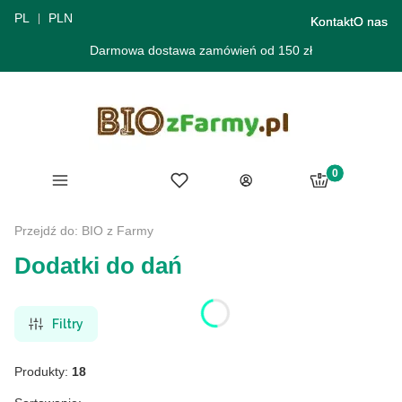
PL
PLN
Kontakt
O nas
Darmowa dostawa zamówień od 150 zł
Produkty w ko
Menu
Ulubione
Koszyk
Zaloguj się
Przejdź do:
BIO z Farmy
Dodatki do dań
Filtry
Produkty:
18