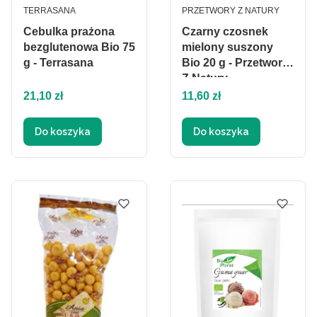
PRODUCENT
PRODUCENT
TERRASANA
PRZETWORY Z NATURY
Cebulka prażona
Czarny czosnek
bezglutenowa Bio 75
mielony suszony
g - Terrasana
Bio 20 g - Przetwory
Z Natury
Cena
Cena
21,10 zł
11,60 zł
Do koszyka
Do koszyka