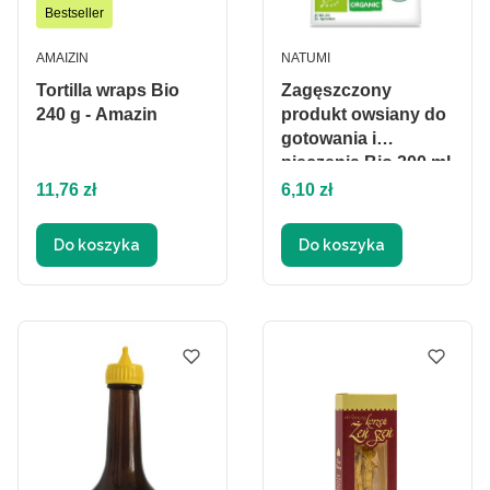
Bestseller
PRODUCENT
PRODUCENT
AMAIZIN
NATUMI
Tortilla wraps Bio
Zagęszczony
240 g - Amazin
produkt owsiany do
gotowania i
pieczenia Bio 200 ml
Cena
Cena
- Natumi
11,76 zł
6,10 zł
Do koszyka
Do koszyka