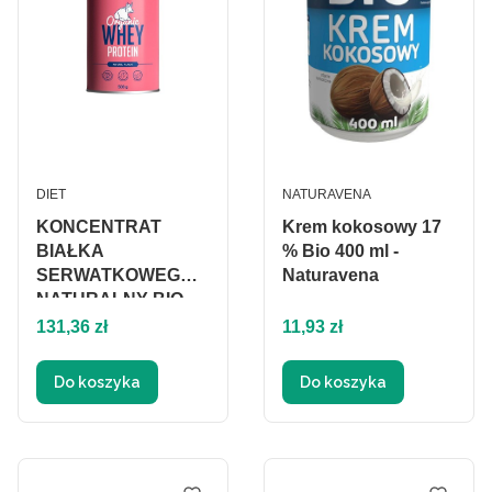
PRODUCENT
PRODUCENT
DIET
NATURAVENA
KONCENTRAT
Krem kokosowy 17
BIAŁKA
% Bio 400 ml -
SERWATKOWEGO
Naturavena
NATURALNY BIO
Cena
500 g - DIET-FOOD
Cena
131,36 zł
11,93 zł
Do koszyka
Do koszyka