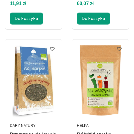
Cena
Cena
11,91 zł
60,07 zł
Do koszyka
Do koszyka
PRODUCENT
PRODUCENT
DARY NATURY
HELPA