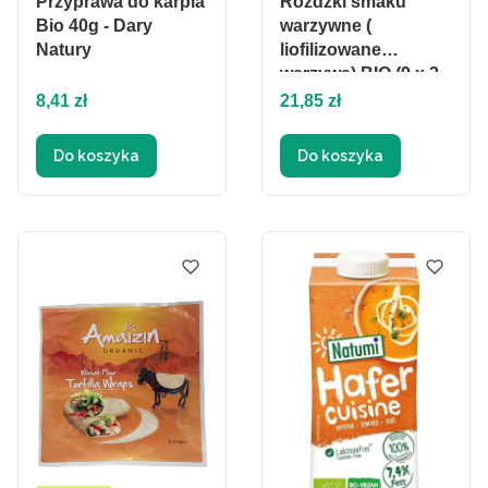
Przyprawa do karpia
Różdżki smaku
Bio 40g - Dary
warzywne (
Natury
liofilizowane
warzywa) BIO (9 x 2
Cena
Cena
g) 18 g - Helpa
8,41 zł
21,85 zł
Do koszyka
Do koszyka