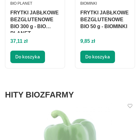
PRODUCENT
PRODUCENT
BIO PLANET
BIOMINKI
FRYTKI JABŁKOWE
FRYTKI JABŁKOWE
BEZGLUTENOWE
BEZGLUTENOWE
BIO 300 g - BIO
BIO 50 g - BIOMINKI
PLANET
Cena
Cena
37,11 zł
9,85 zł
Do koszyka
Do koszyka
HITY BIOZFARMY