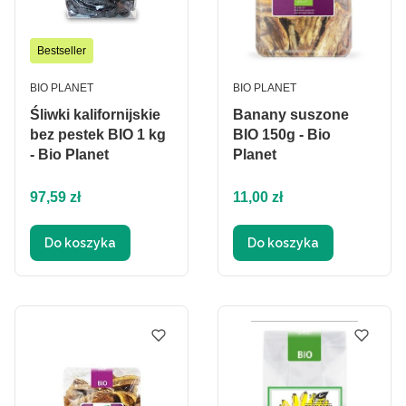
Bestseller
PRODUCENT
PRODUCENT
BIO PLANET
BIO PLANET
Śliwki kalifornijskie
Banany suszone
bez pestek BIO 1 kg
BIO 150g - Bio
- Bio Planet
Planet
Cena
Cena
97,59 zł
11,00 zł
Do koszyka
Do koszyka