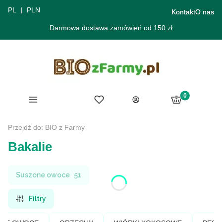
PL
PLN
Kontakt
O nas
Darmowa dostawa zamówień od 150 zł
Produkty w ko
Menu
Ulubione
Koszyk
Zaloguj się
Przejdź do:
BIO z Farmy
Bakalie
Suszone owoce
51
Filtry