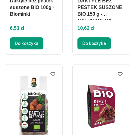
Daktyle bez pestek
DAKTYLE BEZ
suszone BIO 100g -
PESTEK SUSZONE
Biominki
BIO 150 g -
NATURAVENA
Cena
Cena
6,53 zł
10,62 zł
Do koszyka
Do koszyka