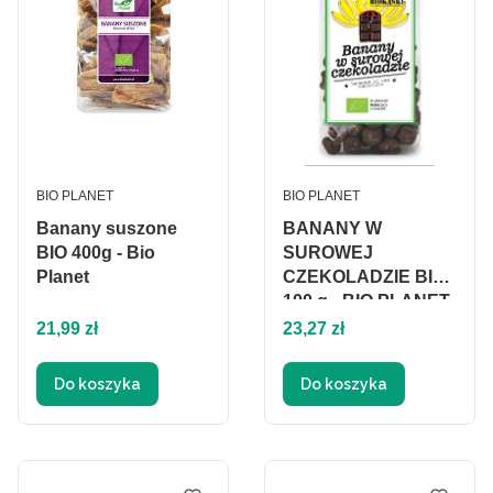
PRODUCENT
PRODUCENT
BIO PLANET
BIO PLANET
Banany suszone
BANANY W
BIO 400g - Bio
SUROWEJ
Planet
CZEKOLADZIE BIO
100 g - BIO PLANET
Cena
Cena
21,99 zł
23,27 zł
Do koszyka
Do koszyka