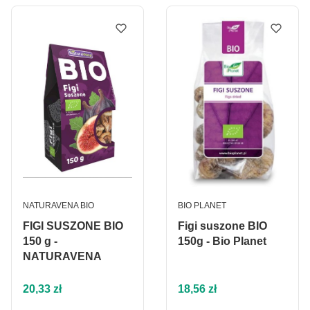
PRODUCENT
PRODUCENT
NATURAVENA BIO
BIO PLANET
FIGI SUSZONE BIO
Figi suszone BIO
150 g -
150g - Bio Planet
NATURAVENA
Cena
Cena
20,33 zł
18,56 zł