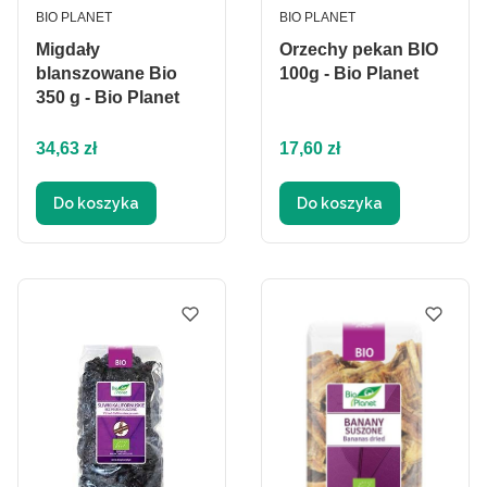
PRODUCENT
PRODUCENT
BIO PLANET
BIO PLANET
Migdały
Orzechy pekan BIO
blanszowane Bio
100g - Bio Planet
350 g - Bio Planet
Cena
Cena
34,63 zł
17,60 zł
Do koszyka
Do koszyka