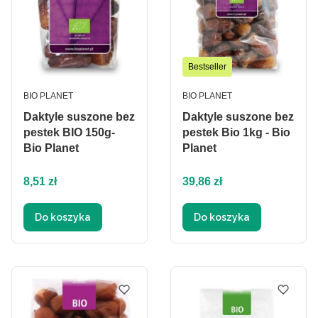
Bestseller
PRODUCENT
PRODUCENT
BIO PLANET
BIO PLANET
Daktyle suszone bez
Daktyle suszone bez
pestek BIO 150g-
pestek Bio 1kg - Bio
Bio Planet
Planet
Cena
Cena
8,51 zł
39,86 zł
Do koszyka
Do koszyka