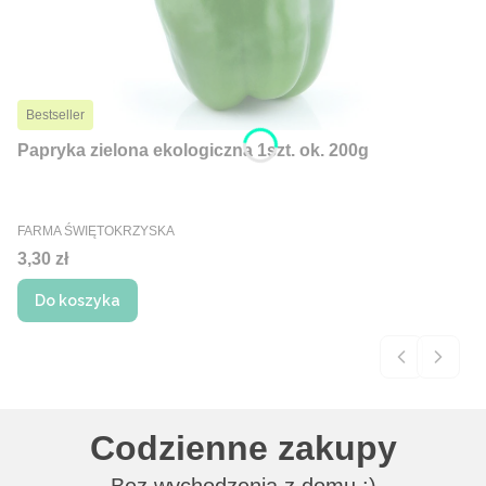
Bestseller
Papryka zielona ekologiczna 1szt. ok. 200g
PRODUCENT
FARMA ŚWIĘTOKRZYSKA
Cena
3,30 zł
Do koszyka
Codzienne zakupy