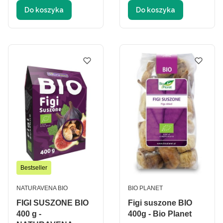
Do koszyka
Do koszyka
Bestseller
PRODUCENT
PRODUCENT
NATURAVENA BIO
BIO PLANET
FIGI SUSZONE BIO
Figi suszone BIO
400 g -
400g - Bio Planet