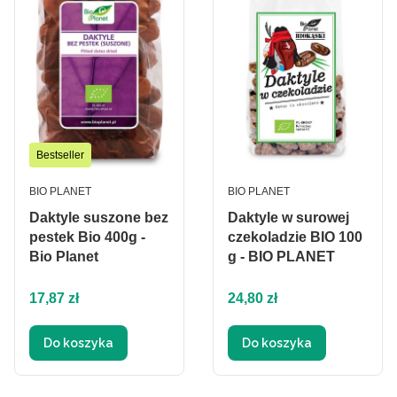
Bestseller
PRODUCENT
PRODUCENT
BIO PLANET
BIO PLANET
Daktyle suszone bez
Daktyle w surowej
pestek Bio 400g -
czekoladzie BIO 100
Bio Planet
g - BIO PLANET
Cena
Cena
17,87 zł
24,80 zł
Do koszyka
Do koszyka