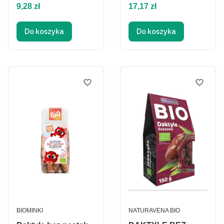
Cena
Cena
9,28 zł
17,17 zł
Do koszyka
Do koszyka
PRODUCENT
PRODUCENT
BIOMINKI
NATURAVENA BIO