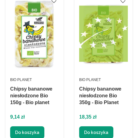
PRODUCENT
PRODUCENT
BIO PLANET
BIO PLANET
Chipsy bananowe
Chipsy bananowe
niesłodzone Bio
niesłodzone Bio
150g - Bio planet
350g - Bio Planet
Cena
Cena
9,14 zł
18,35 zł
Do koszyka
Do koszyka