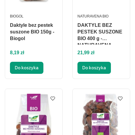
PRODUCENT
PRODUCENT
BIOGOL
NATURAVENA BIO
Daktyle bez pestek
DAKTYLE BEZ
suszone BIO 150g -
PESTEK SUSZONE
Biogol
BIO 400 g -
NATURAVENA
Cena
Cena
8,19 zł
21,99 zł
Do koszyka
Do koszyka