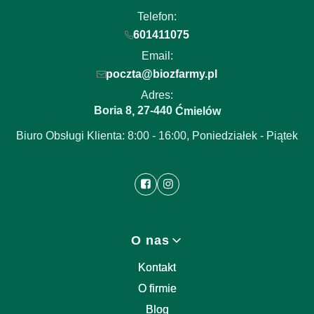
Telefon:
601411075
Email:
poczta@biozfarmy.pl
Adres:
Boria 8
27-440
,
Ćmielów
Biuro Obsługi Klienta: 8:00 - 16:00, Poniedziałek - Piątek
Linki w stopce
O nas
Kontakt
O firmie
Blog