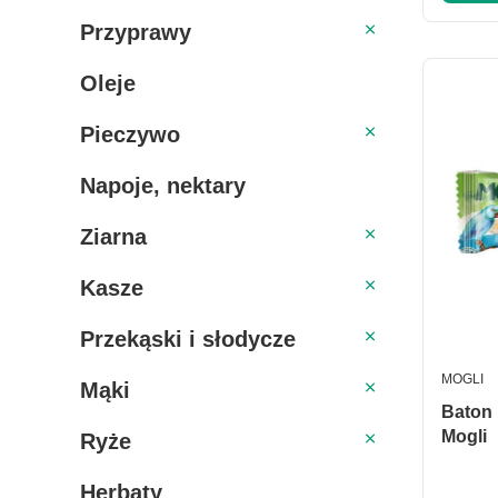
Przyprawy
Przyprawy
Oleje
Pieczywo
Pieczywo
Napoje, nektary
Ziarna
Ziarna
Kasze
Kasze
Przekąski i słodycze
Przekąski i słodycze
PRODUC
MOGLI
Mąki
Mąki
Baton kok
Ryże
Mogli
Ryże
Herbaty