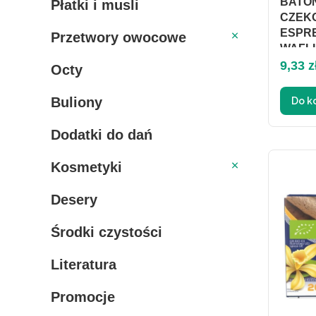
BATON
Płatki i musli
CZEKO
Przetwory owocowe
ESPRE
Przetwory owocowe
WAFLI 
Cena
9,33 z
Octy
Buliony
Do k
Dodatki do dań
Kosmetyki
Kosmetyki
Desery
Środki czystości
Literatura
Promocje