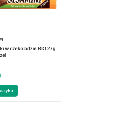
ENT
EL
i w czekoladzie BIO 27g-
zel
ł
oszyka