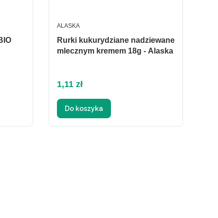
PRODUCENT
ALASKA
BIO
Rurki kukurydziane nadziewane
mlecznym kremem 18g - Alaska
Cena
1,11 zł
Do koszyka