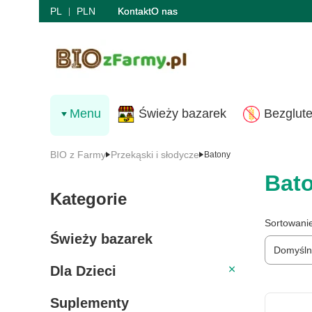
PL
PLN
Kontakt
O nas
Menu
Świeży bazarek
Bezglut
BIO z Farmy
Przekąski i słodycze
Batony
Bat
Kategorie
Lista 
Sortowani
Świeży bazarek
Domyśl
Dla Dzieci
Dla Dzieci
Suplementy