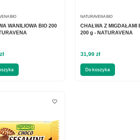
ENT
PRODUCENT
VENA BIO
NATURAVENA BIO
A WANILIOWA BIO 200
CHAŁWA Z MIGDAŁAMI 
ATURAVENA
200 g - NATURAVENA
Cena
zł
31,99 zł
oszyka
Do koszyka