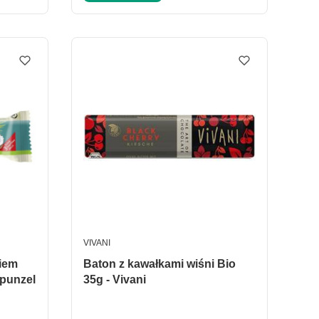
PRODUCENT
VIVANI
niem
Baton z kawałkami wiśni Bio
punzel
35g - Vivani