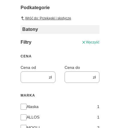
Podkategorie
Wróć do: Przekąski i słodycze
Batony
Filtry
Wyczyść
CENA
Cena od
Cena do
zł
zł
MARKA
Marka
Alaska
1
ALLOS
1
MOGLI
2