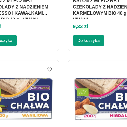
 Z MLECZNEJ
BATON Z MLECZNEJ
LADY Z NADZIENIEM
CZEKOLADY Z NADZIEN
SSO I KAWAŁKAMI
KARMELOWYM BIO 40 g 
BIO 40 g - VIVANI
VIVANI
Cena
ł
9,33 zł
oszyka
Do koszyka