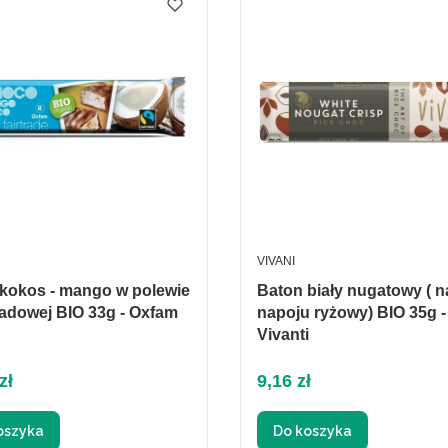
ENT
PRODUCENT
VIVANI
kos - mango w polewie
Baton biały nugatowy ( n
adowej BIO 33g - Oxfam
napoju ryżowy) BIO 35g -
Vivanti
Cena
zł
9,16 zł
oszyka
Do koszyka