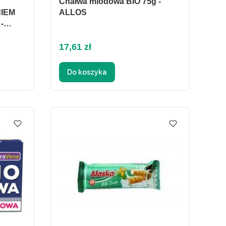
Chałwa miodowa BIO 75g -
IEM
ALLOS
-
Cena
17,61 zł
Do koszyka