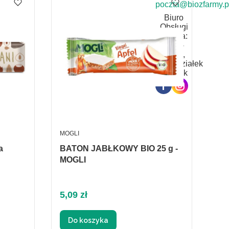
poczta@biozfarmy.p
Biuro
Obsługi
Klienta:
8:00 -
16:00,
Poniedziałek
- Piątek
PRODUCENT
MOGLI
a
BATON JABŁKOWY BIO 25 g -
MOGLI
Cena
5,09 zł
Do koszyka