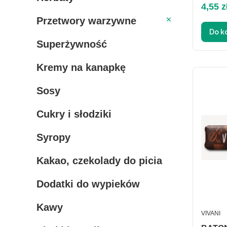
Cena
4,55 z
Przetwory warzywne
Przetwory warzywne
Do k
Superżywność
Kremy na kanapkę
Sosy
Cukry i słodziki
Syropy
Kakao, czekolady do picia
Dodatki do wypieków
Kawy
PRODUC
VIVANI