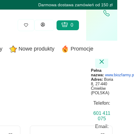
Darmowa dostawa zamówień od 150 zł
Produkty w koszyku: 0. Zobacz sz
Koszyk
Zaloguj się
y
Nowe produkty
Promocje
Pełna
nazwa:
www.biozfarmy.p
Adres:
Boria
8, 27-440
Ćmielów
(POLSKA)
Telefon:
601 411
075
Email: