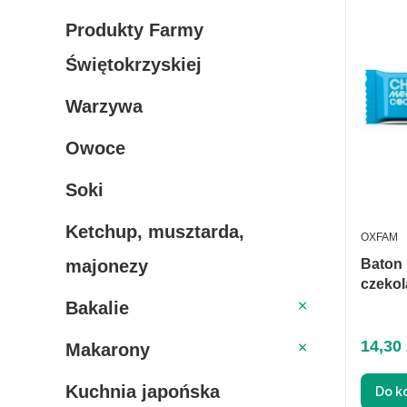
Produkty Farmy
Świętokrzyskiej
Warzywa
Owoce
Soki
Ketchup, musztarda,
PRODUC
OXFAM
majonezy
Baton ko
czekol
Bakalie
Bakalie
Makarony
Cena
14,30 
Makarony
Kuchnia japońska
Do k