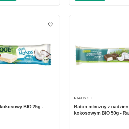
ENT
PRODUCENT
RAPUNZEL
osowy BIO 25g -
Baton mleczny z nadzie
kokosowym BIO 50g - Ra