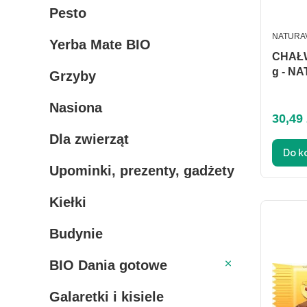
Pesto
PRODUC
NATURA
Yerba Mate BIO
CHAŁW
g - N
Grzyby
Nasiona
Cena
30,49 
Dla zwierząt
Do k
Upominki, prezenty, gadżety
Kiełki
Budynie
BIO Dania gotowe
BIO Dania gotowe
Galaretki i kisiele