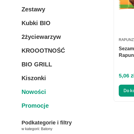
Zestawy
Kubki BIO
2życiewarzyw
PRODUC
RAPUNZ
Sezamk
KROOOTNOŚĆ
Rapun
BIO GRILL
Cena
5,06 z
Kiszonki
Do k
Nowości
Promocje
Podkategorie i filtry
w kategorii: Batony