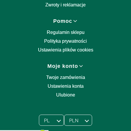
Zwroty i reklamacje
Pomoc
Regulamin sklepu
Polityka prywatności
Ustawienia plików cookies
Moje konto
Twoje zamówienia
Ustawienia konta
Ulubione
PL
PLN
Wybrany język:
polski
Wybrana waluta: