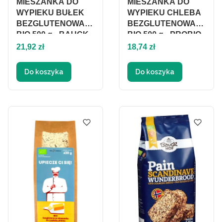
MIESZANKA DO
MIESZANKA DO
WYPIEKU BUŁEK
WYPIEKU CHLEBA
BEZGLUTENOWA
BEZGLUTENOWA
BIO 500 g - BAUCK
BIO 500 g - PROBIO
Cena
HOF
Cena
21,92 zł
18,74 zł
Do koszyka
Do koszyka