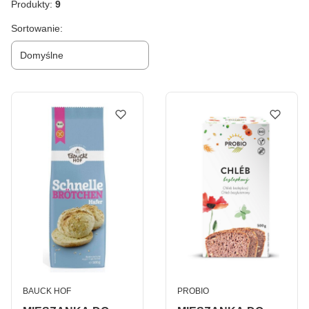
Produkty:
9
Lista produktów
Sortowanie:
Domyślne
PRODUCENT
PRODUCENT
BAUCK HOF
PROBIO