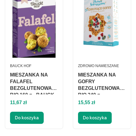
PRODUCENT
PRODUCENT
BAUCK HOF
ZDROWO NAMIESZANE
MIESZANKA NA
MIESZANKA NA
FALAFEL
GOFRY
BEZGLUTENOWA
BEZGLUTENOWA
BIO 160 g - BAUCK
BIO 240 g -
Cena
HOF
Cena
ZDROWO
11,67 zł
15,55 zł
NAMIESZANE
Do koszyka
Do koszyka