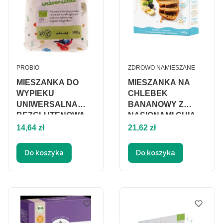
PRODUCENT
PRODUCENT
PROBIO
ZDROWO NAMIESZANE
MIESZANKA DO
MIESZANKA NA
WYPIEKU
CHLEBEK
UNIWERSALNA
BANANOWY Z
BEZGLUTENOWA
NASIONAMI CHIA
Cena
BIO 500 g - PROBIO
Cena
BEZGLUTENOWA
14,64 zł
21,62 zł
BIO 400 g -
ZDROWO
Do koszyka
Do koszyka
NAMIESZANE