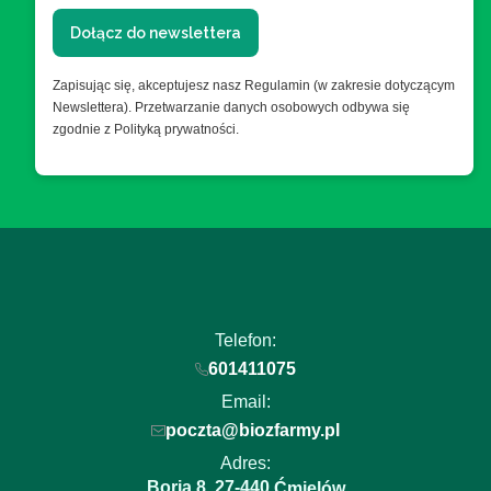
Dołącz do newslettera
Zapisując się, akceptujesz nasz Regulamin (w zakresie dotyczącym
Newslettera). Przetwarzanie danych osobowych odbywa się
zgodnie z Polityką prywatności.
Telefon:
601411075
Email:
poczta@biozfarmy.pl
Adres:
Boria 8
27-440
,
Ćmielów