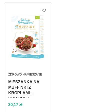
PRODUCENT
ZDROWO NAMIESZANE
MIESZANKA NA
MUFFINKI Z
KROPLAMI
GORZKIEJ
Cena
CZEKOLADY
20,17 zł
BEZGLUTENOWA