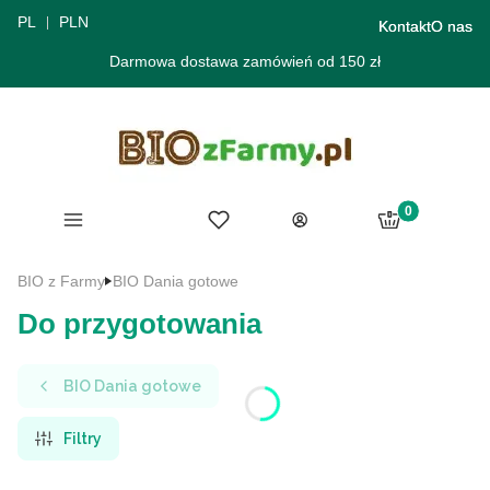
PL
PLN
Kontakt
O nas
Darmowa dostawa zamówień od 150 zł
Produkty w ko
Menu
Ulubione
Koszyk
Zaloguj się
BIO z Farmy
BIO Dania gotowe
Do przygotowania
BIO Dania gotowe
Filtry