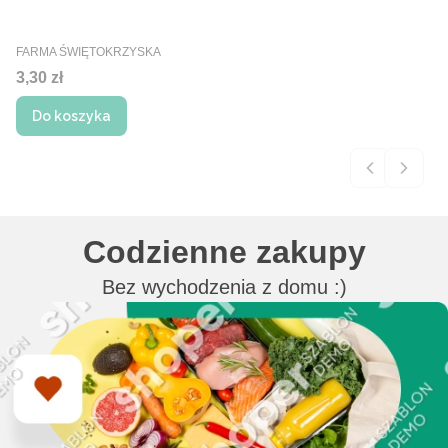
PRODUCENT
FARMA ŚWIĘTOKRZYSKA
Cena
3,30 zł
Do koszyka
Codzienne zakupy
Bez wychodzenia z domu :)