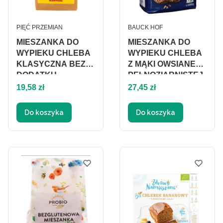
PRODUCENT
PRODUCENT
PIĘĆ PRZEMIAN
BAUCK HOF
MIESZANKA DO
MIESZANKA DO
WYPIEKU CHLEBA
WYPIEKU CHLEBA
KLASYCZNA BEZ
Z MĄKI OWSIANEJ
DODATKU
PEŁNOZIARNISTEJ
Cena
CUKRÓW
Cena
Z DODATKIEM
19,58 zł
27,45 zł
BEZGLUTENOWA
PŁATKÓW
BIO 420 g - PIĘĆ
OWSIANYCH I
Do koszyka
Do koszyka
PRZEMIAN
NASION
BEZGLUTENOWA
BIO 600 g - BAUCK
HOF