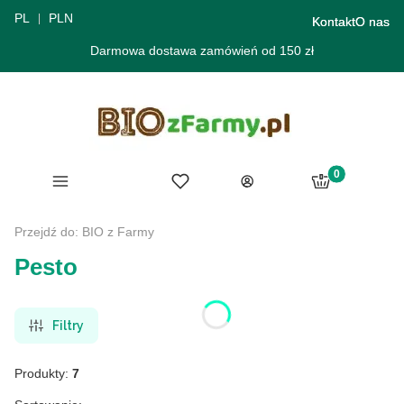
PL
PLN
Kontakt
O nas
Darmowa dostawa zamówień od 150 zł
Produkty w ko
Menu
Ulubione
Koszyk
Zaloguj się
Przejdź do:
BIO z Farmy
Pesto
Filtry
Produkty:
7