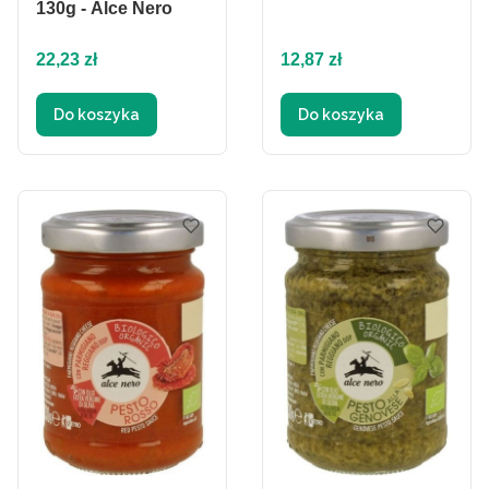
130g - Alce Nero
Cena
Cena
22,23 zł
12,87 zł
Do koszyka
Do koszyka