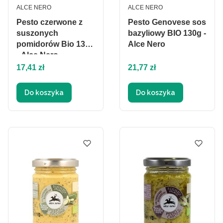
PRODUCENT
PRODUCENT
ALCE NERO
ALCE NERO
Pesto czerwone z
Pesto Genovese sos
suszonych
bazyliowy BIO 130g -
pomidorów Bio 130g
Alce Nero
- Alce Nero
Cena
Cena
17,41 zł
21,77 zł
Do koszyka
Do koszyka