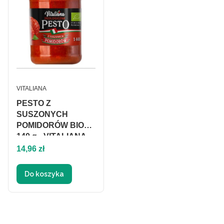
PRODUCENT
VITALIANA
PESTO Z
SUSZONYCH
POMIDORÓW BIO
140 g - VITALIANA
Cena
14,96 zł
Do koszyka