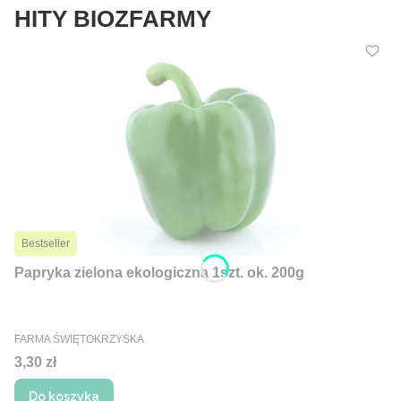
HITY BIOZFARMY
Bestseller
Papryka zielona ekologiczna 1szt. ok. 200g
PRODUCENT
FARMA ŚWIĘTOKRZYSKA
Cena
3,30 zł
Do koszyka