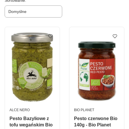
Lista produktów
Sortowanie:
Domyślne
PRODUCENT
PRODUCENT
ALCE NERO
BIO PLANET
Pesto Bazyliowe z
Pesto czerwone Bio
tofu wegańskim Bio
140g - Bio Planet