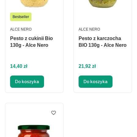
Bestseller
PRODUCENT
PRODUCENT
ALCE NERO
ALCE NERO
Pesto z cukinii Bio
Pesto z karczocha
130g - Alce Nero
BIO 130g - Alce Nero
Cena
Cena
14,40 zł
21,92 zł
Do koszyka
Do koszyka