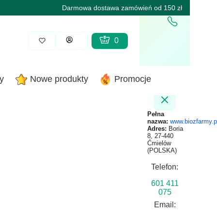
Darmowa dostawa zamówień od 150 zł
Produkty w koszyku: 0. Zobacz sz
Koszyk
Zaloguj się
y
Nowe produkty
Promocje
Pełna
nazwa:
www.biozfarmy.p
Adres:
Boria
8, 27-440
Ćmielów
(POLSKA)
Telefon:
601 411
075
Email: