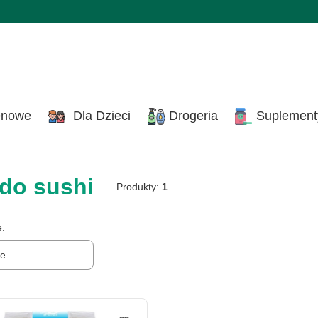
enowe
Dla Dzieci
Drogeria
Suplement
do sushi
Produkty:
1
produktów
e:
ne