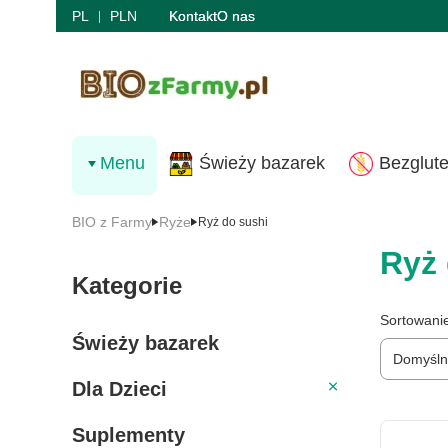
PL
PLN
Kontakt
O nas
Menu
Świeży bazarek
Bezglut
BIO z Farmy
Ryże
Ryż do sushi
Ryż 
Kategorie
Lista 
Sortowani
Świeży bazarek
Domyśl
Dla Dzieci
Dla Dzieci
Suplementy