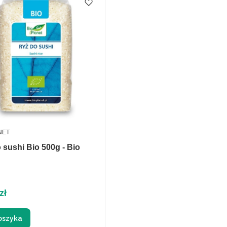
ENT
NET
 sushi Bio 500g - Bio
zł
oszyka