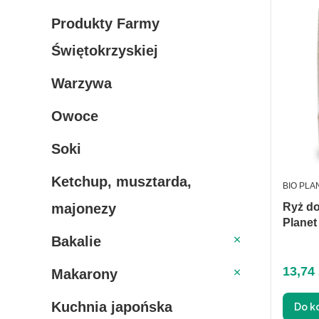
Produkty Farmy
Świętokrzyskiej
Warzywa
Owoce
Soki
Ketchup, musztarda,
PRODUC
BIO PLA
majonezy
Ryż do
Planet
Bakalie
Bakalie
Makarony
Cena
13,74 
Makarony
Kuchnia japońska
Do k