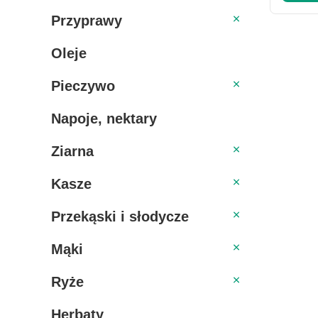
Przyprawy
Przyprawy
Oleje
Pieczywo
Pieczywo
Napoje, nektary
Ziarna
Ziarna
Kasze
Kasze
Przekąski i słodycze
Przekąski i słodycze
Mąki
Mąki
Ryże
Ryże
Herbaty