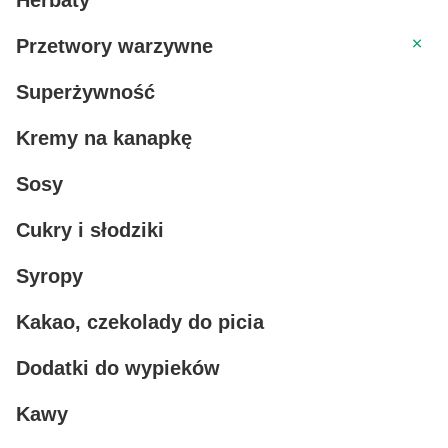
Herbaty
Przetw
Przetwory warzywne
Superżywność
Kremy na kanapkę
Sosy
Cukry i słodziki
Syropy
Kakao, czekolady do picia
Dodatki do wypieków
Kawy