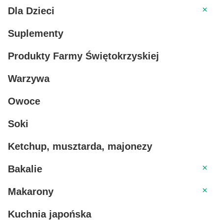
Dla Dz
Dla Dzieci
Suplementy
Produkty Farmy Świętokrzyskiej
Warzywa
Owoce
Soki
Ketchup, musztarda, majonezy
Bakal
Bakalie
Makar
Makarony
Kuchnia japońska