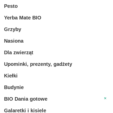
Pesto
Yerba Mate BIO
Grzyby
Nasiona
Dla zwierząt
Upominki, prezenty, gadżety
Kiełki
Budynie
BIO Da
BIO Dania gotowe
Galaretki i kisiele