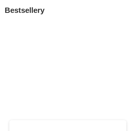
Bestsellery
Zapisz się do naszego
newslettera i uzyskaj
EXTRA +50 punktów w
programie
lojalnościowym!
Podaj swój adres e-mail, jeżeli chcesz otrzymywać
informacje o nowościach i promocjach.