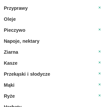
Przyp
Przyprawy
Oleje
Piecz
Pieczywo
Napoje, nektary
Ziarn
Ziarna
Kasz
Kasze
Przekąs
Przekąski i słodycze
Mąki
Mąki
Ryże
Ryże