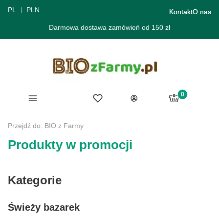
PL
PLN
Kontakt
O nas
Darmowa dostawa zamówień od 150 zł
Produkty w ko
Menu
Ulubione
Koszyk
Zaloguj się
Przejdź do:
BIO z Farmy
Produkty w promocji
Kategorie
Świeży bazarek