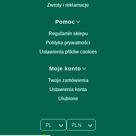
Zwroty i reklamacje
Pomoc
Regulamin sklepu
Polityka prywatności
Ustawienia plików cookies
Moje konto
Twoje zamówienia
Ustawienia konta
Ulubione
PL
PLN
Wybrany język:
polski
Wybrana waluta: