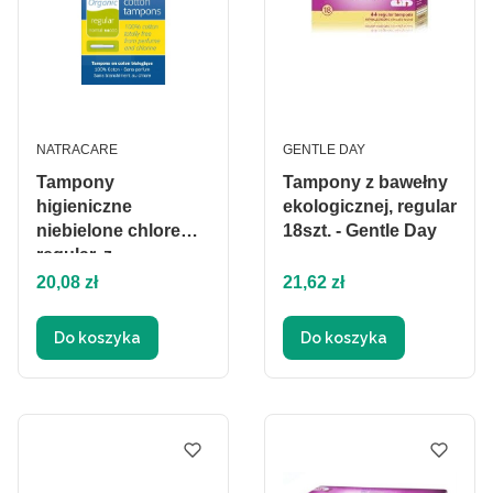
PRODUCENT
PRODUCENT
NATRACARE
GENTLE DAY
Tampony
Tampony z bawełny
higieniczne
ekologicznej, regular
niebielone chlorem,
18szt. - Gentle Day
regular, z
Cena
aplikatorem, 16szt. -
Cena
20,08 zł
21,62 zł
Natracare
Do koszyka
Do koszyka