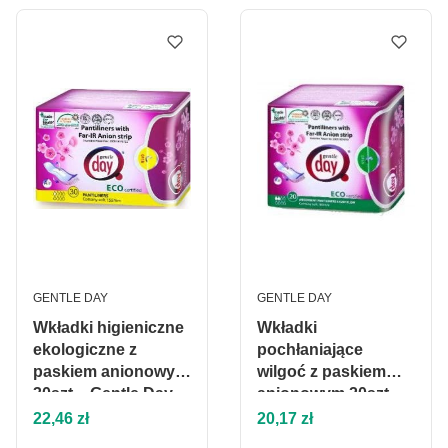
PRODUCENT
PRODUCENT
GENTLE DAY
GENTLE DAY
Wkładki higieniczne
Wkładki
ekologiczne z
pochłaniające
paskiem anionowym
wilgoć z paskiem
30szt. - Gentle Day
anionowym 20szt -
Cena
Cena
Gentle day
22,46 zł
20,17 zł