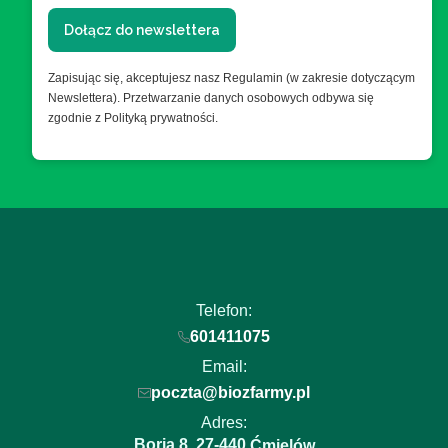
Dołącz do newslettera
Zapisując się, akceptujesz nasz Regulamin (w zakresie dotyczącym
Newslettera). Przetwarzanie danych osobowych odbywa się
zgodnie z Polityką prywatności.
Telefon:
601411075
Email:
poczta@biozfarmy.pl
Adres:
Boria 8
27-440
,
Ćmielów