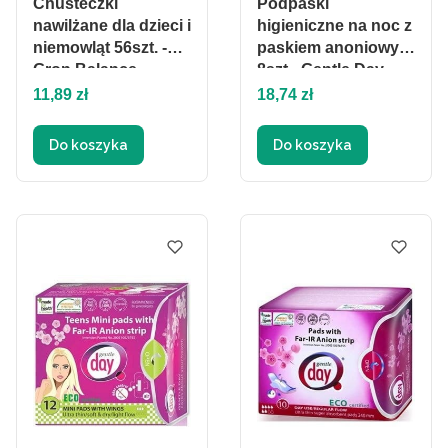
Chusteczki
Podpaski
nawilżane dla dzieci i
higieniczne na noc z
niemowląt 56szt. -
paskiem anoniowym
Gron Balance
8szt - Gentle Day
Cena
Cena
11,89 zł
18,74 zł
Do koszyka
Do koszyka