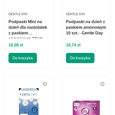
PRODUCENT
PRODUCENT
GENTLE DAY
GENTLE DAY
Podpaski Mini na
Podpaski na dzień z
dzień dla nastolatek
paskiem anionowym
z paskiem
10 szt. - Gentle Day
anionowym 12szt. -
Cena
Gentle Day
Cena
16,08 zł
18,74 zł
Do koszyka
Do koszyka