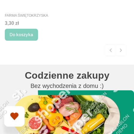
PRODUCENT
FARMA ŚWIĘTOKRZYSKA
Cena
3,30 zł
Do koszyka
Codzienne zakupy
Bez wychodzenia z domu :)