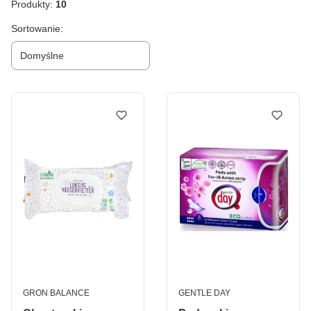
Produkty:
10
Lista produktów
Sortowanie:
Domyślne
PRODUCENT
PRODUCENT
GRON BALANCE
GENTLE DAY