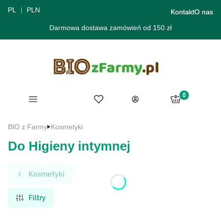
PL
PLN
Kontakt
O nas
Darmowa dostawa zamówień od 150 zł
Produkty w ko
Menu
Ulubione
Koszyk
Zaloguj się
BIO z Farmy
Kosmetyki
Do Higieny intymnej
Kosmetyki
Filtry