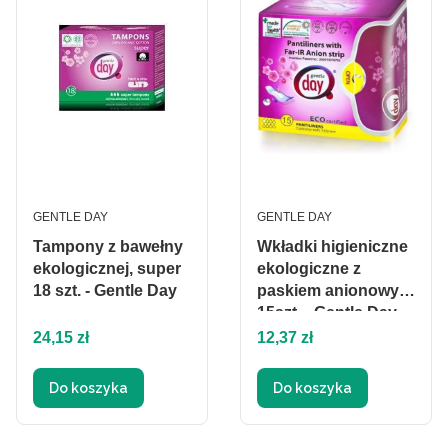
PRODUCENT
PRODUCENT
GENTLE DAY
GENTLE DAY
Tampony z bawełny
Wkładki higieniczne
ekologicznej, super
ekologiczne z
18 szt. - Gentle Day
paskiem anionowym
15szt. - Gentle Day
Cena
Cena
24,15 zł
12,37 zł
Do koszyka
Do koszyka