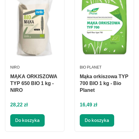
PRODUCENT
PRODUCENT
NIRO
BIO PLANET
MĄKA ORKISZOWA
Mąka orkiszowa TYP
TYP 650 BIO 1 kg -
700 BIO 1 kg - Bio
NIRO
Planet
Cena
Cena
28,22 zł
16,49 zł
Do koszyka
Do koszyka