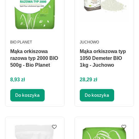
PRODUCENT
PRODUCENT
BIO PLANET
JUCHOWO
Mąka orkiszowa
Mąka orkiszowa typ
razowa typ 2000 BIO
1050 Demeter BIO
500g - Bio Planet
1kg - Juchowo
Cena
Cena
8,93 zł
28,29 zł
Do koszyka
Do koszyka