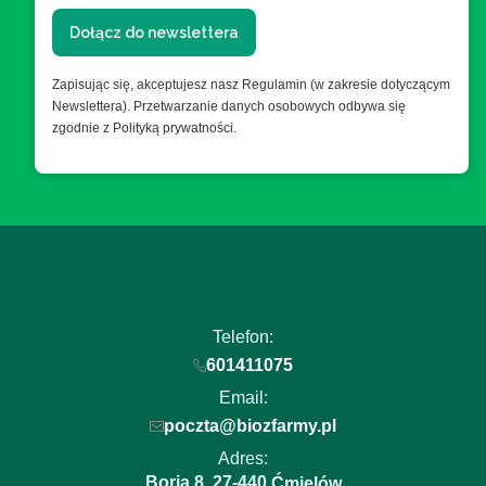
Dołącz do newslettera
Zapisując się, akceptujesz nasz Regulamin (w zakresie dotyczącym
Newslettera). Przetwarzanie danych osobowych odbywa się
zgodnie z Polityką prywatności.
Telefon:
601411075
Email:
poczta@biozfarmy.pl
Adres:
Boria 8
27-440
,
Ćmielów