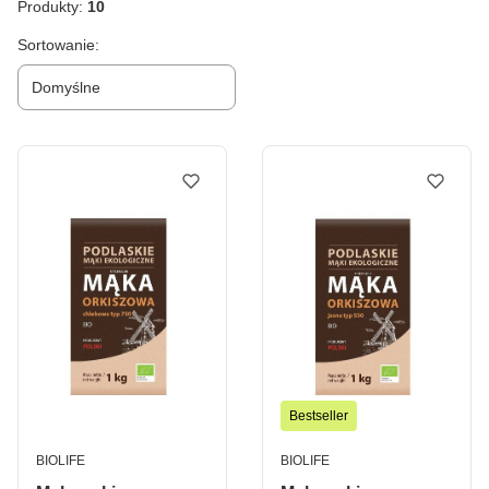
Produkty:
10
Lista produktów
Sortowanie:
Domyślne
Bestseller
PRODUCENT
PRODUCENT
BIOLIFE
BIOLIFE