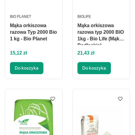
PRODUCENT
PRODUCENT
BIO PLANET
BIOLIFE
Mąka orkiszowa
Mąka orkiszowa
razowa Typ 2000 Bio
razowa typ 2000 BIO
1 kg - Bio Planet
1kg - Bio Life (Mąki
Podlaskie)
Cena
Cena
15,12 zł
21,43 zł
Do koszyka
Do koszyka