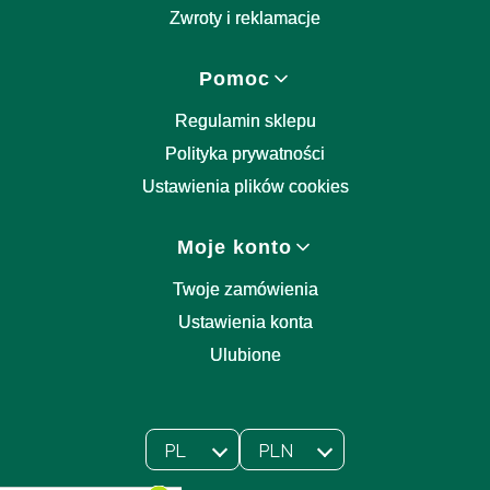
Zwroty i reklamacje
Pomoc
Regulamin sklepu
Polityka prywatności
Ustawienia plików cookies
Moje konto
Twoje zamówienia
Ustawienia konta
Ulubione
PL
PLN
Wybrany język:
polski
Wybrana waluta: