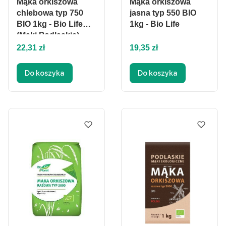
Mąka orkiszowa
Mąka orkiszowa
chlebowa typ 750
jasna typ 550 BIO
BIO 1kg - Bio Life
1kg - Bio Life
(Mąki Podlaskie)
Cena
Cena
22,31 zł
19,35 zł
Do koszyka
Do koszyka