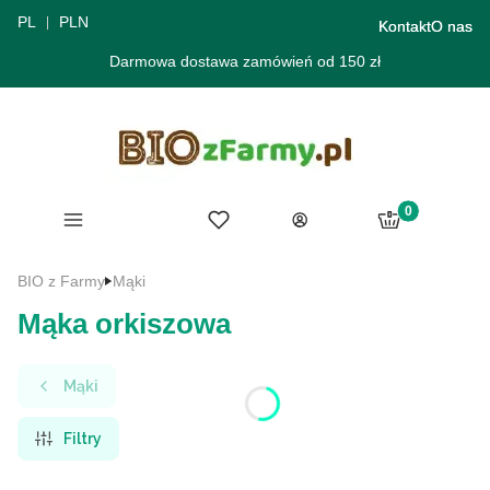
PL
PLN
Kontakt
O nas
Darmowa dostawa zamówień od 150 zł
Produkty w ko
Menu
Ulubione
Koszyk
Zaloguj się
BIO z Farmy
Mąki
Mąka orkiszowa
Mąki
Filtry