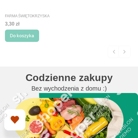
PRODUCENT
FARMA ŚWIĘTOKRZYSKA
Cena
3,30 zł
Do koszyka
Codzienne zakupy
Bez wychodzenia z domu :)