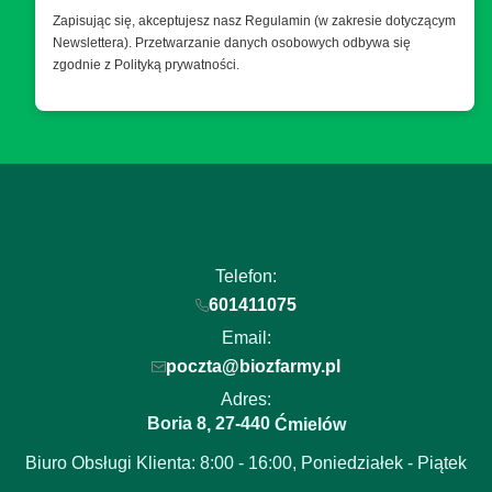
Zapisując się, akceptujesz nasz Regulamin (w zakresie dotyczącym
Newslettera). Przetwarzanie danych osobowych odbywa się
zgodnie z Polityką prywatności.
Telefon:
601411075
Email:
poczta@biozfarmy.pl
Adres:
Boria 8
27-440
,
Ćmielów
Biuro Obsługi Klienta: 8:00 - 16:00, Poniedziałek - Piątek