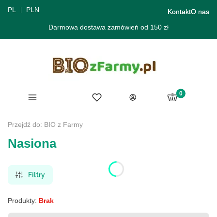
PL
PLN
Kontakt
O nas
Darmowa dostawa zamówień od 150 zł
Produkty w ko
Menu
Ulubione
Koszyk
Zaloguj się
Przejdź do:
BIO z Farmy
Nasiona
Filtry
Produkty:
Brak