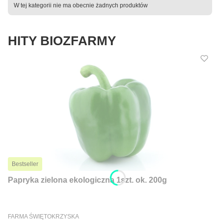
Lista produktów
W tej kategorii nie ma obecnie żadnych produktów
HITY BIOZFARMY
Bestseller
Papryka zielona ekologiczna 1szt. ok. 200g
PRODUCENT
FARMA ŚWIĘTOKRZYSKA