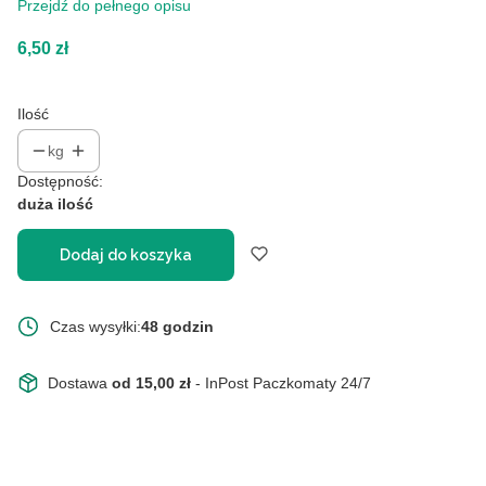
Przejdź do pełnego opisu
Cena
6,50 zł
Ilość
kg
Dostępność:
duża ilość
Dodaj do koszyka
Czas wysyłki:
48 godzin
Dostawa
od 15,00 zł
- InPost Paczkomaty 24/7