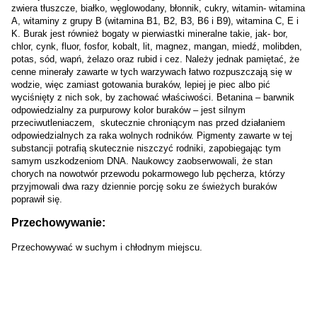
zwiera tłuszcze, białko, węglowodany, błonnik, cukry, witamin- witamina
A, witaminy z grupy B (witamina B1, B2, B3, B6 i B9), witamina C, E i
K. Burak jest również bogaty w pierwiastki mineralne takie, jak- bor,
chlor, cynk, fluor, fosfor, kobalt, lit, magnez, mangan, miedź, molibden,
potas, sód, wapń, żelazo oraz rubid i cez. Należy jednak pamiętać, że
cenne minerały zawarte w tych warzywach łatwo rozpuszczają się w
wodzie, więc zamiast gotowania buraków, lepiej je piec albo pić
wyciśnięty z nich sok, by zachować właściwości. Betanina – barwnik
odpowiedzialny za purpurowy kolor buraków – jest silnym
przeciwutleniaczem, skutecznie chroniącym nas przed działaniem
odpowiedzialnych za raka wolnych rodników. Pigmenty zawarte w tej
substancji potrafią skutecznie niszczyć rodniki, zapobiegając tym
samym uszkodzeniom DNA. Naukowcy zaobserwowali, że stan
chorych na nowotwór przewodu pokarmowego lub pęcherza, którzy
przyjmowali dwa razy dziennie porcję soku ze świeżych buraków
poprawił się.
Przechowywanie:
Przechowywać w suchym i chłodnym miejscu.