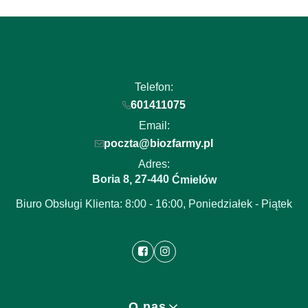
Telefon:
601411075
Email:
poczta@biozfarmy.pl
Adres:
Boria 8
27-440
,
Ćmielów
Biuro Obsługi Klienta: 8:00 - 16:00, Poniedziałek - Piątek
Linki w stopce
O nas