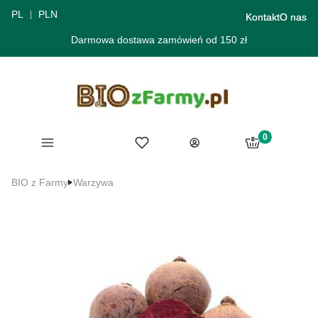
PL
PLN
Kontakt
O nas
Darmowa dostawa zamówień od 150 zł
Produkty w ko
Menu
Ulubione
Koszyk
Zaloguj się
BIO z Farmy
Warzywa