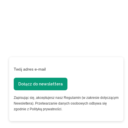
EXTRA +50 punktów w
programie
lojalnościowym!
Podaj swój adres e-mail, jeżeli chcesz otrzymywać
informacje o nowościach i promocjach.
Twój adres e-mail
Dołącz do newslettera
Zapisując się, akceptujesz nasz Regulamin (w zakresie dotyczącym
Newslettera). Przetwarzanie danych osobowych odbywa się
zgodnie z Polityką prywatności.