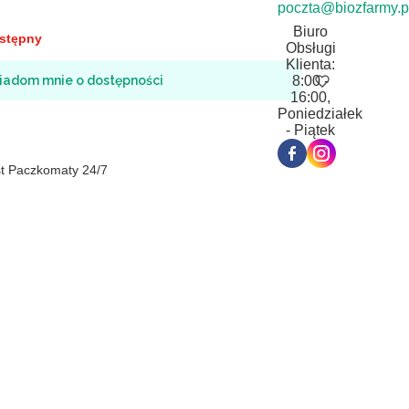
poczta@biozfarmy.p
Biuro
stępny
Obsługi
Klienta:
iadom mnie o dostępności
8:00 -
16:00,
Poniedziałek
- Piątek
st Paczkomaty 24/7