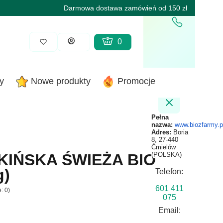
Darmowa dostawa zamówień od 150 zł
Produkty w koszyku: 0. Zobacz sz
Koszyk
Zaloguj się
y
Nowe produkty
Promocje
Pełna
nazwa:
www.biozfarmy.p
Adres:
Boria
8, 27-440
Ćmielów
KIŃSKA ŚWIEŻA BIO
(POLSKA)
g)
Telefon:
601 411
: 0)
075
Email: