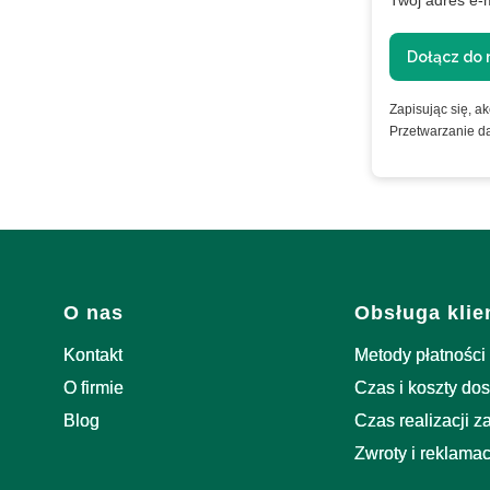
XTRA
Twój adres e-
ie
Dołącz do 
Zapisując się, a
Przetwarzanie d
nformacje o
Linki w stopce
O nas
Obsługa klie
Kontakt
Metody płatności
O firmie
Czas i koszty do
Blog
Czas realizacji 
Zwroty i reklamac