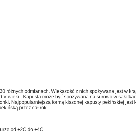
0 różnych odmianach. Większość z nich spożywana jest w kraj
d V wieku. Kapusta może być spożywana na surowo w sałatkach,
zonki. Najpopularniejszą formą kiszonej kapusty pekińskiej jest 
ekińską przez cał rok.
urze od +2C do +4C