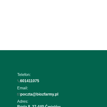
newslettera i uzyskaj E
+50 punktów w program
lojalnościowym!
Podaj swój adres e-mail, jeżeli chcesz otrzymywać i
nowościach i promocjach.
Telefon:
601411075
Email:
poczta@biozfarmy.pl
Adres:
Boria 8
27-440
,
Ćmielów