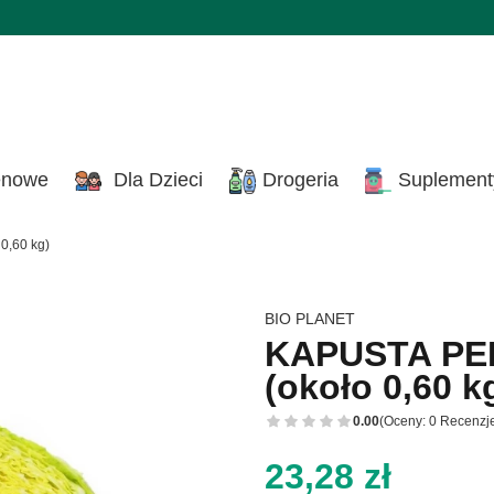
enowe
Dla Dzieci
Drogeria
Suplement
0,60 kg)
BIO PLANET
KAPUSTA PE
(około 0,60 k
0.00
(Oceny: 0 Recenzje
Cena
23,28 zł