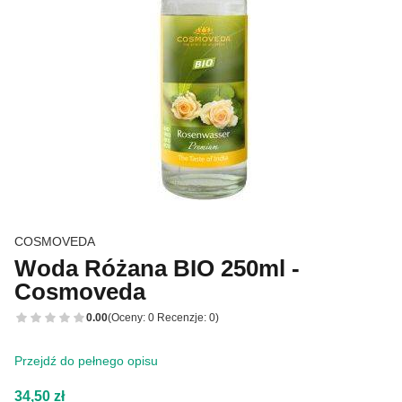
COSMOVEDA
Woda Różana BIO 250ml -
Cosmoveda
0.00
(Oceny: 0 Recenzje: 0)
Przejdź do pełnego opisu
Cena
34,50 zł