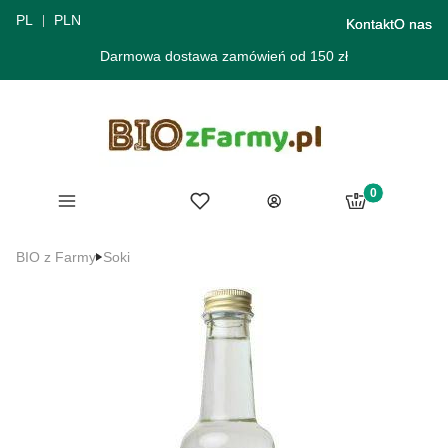
PL
PLN
Kontakt
O nas
Darmowa dostawa zamówień od 150 zł
Produkty w ko
Menu
Ulubione
Koszyk
Zaloguj się
BIO z Farmy
Soki