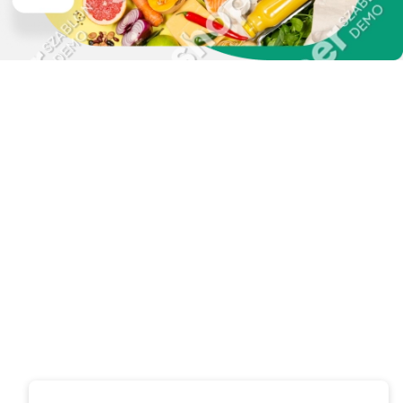
Zapisz się do naszego
newslettera i uzyskaj
EXTRA +50 punktów w
programie
lojalnościowym!
Podaj swój adres e-mail, jeżeli chcesz otrzymywać
informacje o nowościach i promocjach.