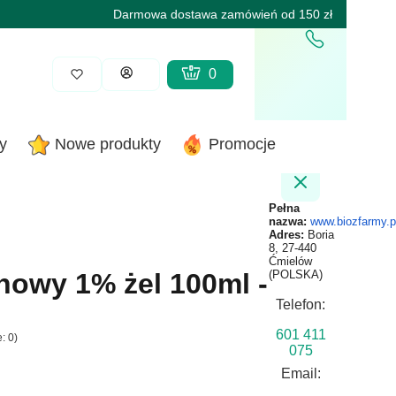
Darmowa dostawa zamówień od 150 zł
Produkty w koszyku: 0. Zobacz sz
Koszyk
Zaloguj się
y
Nowe produkty
Promocje
Pełna
nazwa:
www.biozfarmy.p
Adres:
Boria
8, 27-440
Ćmielów
nowy 1% żel 100ml -
(POLSKA)
Telefon:
601 411
: 0)
075
Email: