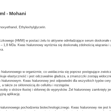
ml - Mohani
xyethanol, Ethylexhylglycerin.
czkowego (HMW) w postaci żelu to aktywne odmładzające serum doskonałe do
– 1,8 MDa. Kwas hialuronowy wyróżnia się doskonałą zdolnością wiązania i
ka.
 hialuronowego w organizmie, co uwidacznia się poprzez postępujące zwiotc
kuje elastyczność i jest odczuwalnie gładsza, a zmarszczki zostają widoczni
m hialuronowym. Kwas hialuronowy jest odpowiedni dla wszystkich typów cery.
 a także ze skłonnością do cellulitu i rozstępów.
by o skórze tłustej i skłonnej do wyprysków. Żel hialuronowy zamknięty je
yjną aplikację.
aluronowego pochodzenia biotechnologicznego. Kwas hialuronowy nie jest