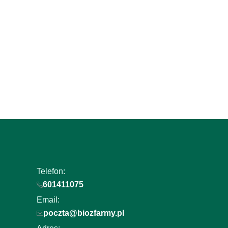
newslettera i uzyskaj E
+50 punktów w program
lojalnościowym!
Podaj swój adres e-mail, jeżeli chcesz otrzymywać i
nowościach i promocjach.
Telefon:
601411075
Email:
poczta@biozfarmy.pl