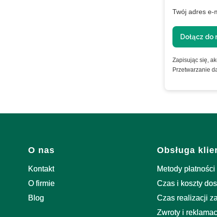
XTRA
Twój adres e-
ie
Dołącz do 
Zapisując się, a
Przetwarzanie d
nformacje o
Linki w stopce
O nas
Obsługa klie
Kontakt
Metody płatności
O firmie
Czas i koszty do
Blog
Czas realizacji 
Zwroty i reklamac