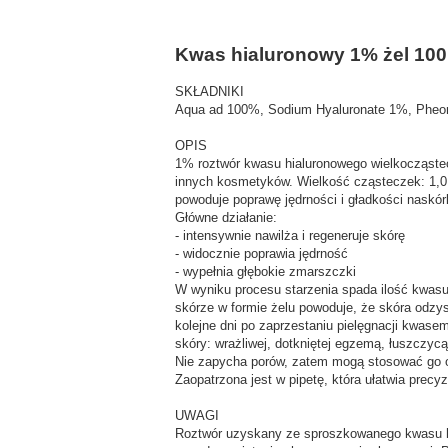
Kwas hialuronowy 1% żel 100
SKŁADNIKI
Aqua ad 100%, Sodium Hyaluronate 1%, Pheono
OPIS
1% roztwór kwasu hialuronowego wielkocząste
innych kosmetyków. Wielkość cząsteczek: 1,0 
powoduje poprawę jędrności i gładkości naskór
Główne działanie:
- intensywnie nawilża i regeneruje skórę
- widocznie poprawia jędrność
- wypełnia głębokie zmarszczki
W wyniku procesu starzenia spada ilość kwasu
skórze w formie żelu powoduje, że skóra odzys
kolejne dni po zaprzestaniu pielęgnacji kwase
skóry: wrażliwej, dotkniętej egzemą, łuszczycą,
Nie zapycha porów, zatem mogą stosować go oso
Zaopatrzona jest w pipetę, która ułatwia precyz
UWAGI
Roztwór uzyskany ze sproszkowanego kwasu hi