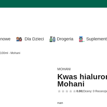
enowe
Dla Dzieci
Drogeria
Suplement
 100ml - Mohani
MOHANI
Kwas hialuro
Mohani
0.00
(Oceny: 0 Recenzje
nan