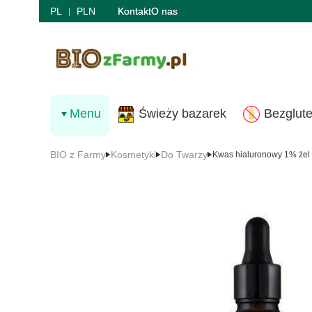
PL
PLN
Kontakt
O nas
Menu
Świeży bazarek
Bezglut
BIO z Farmy
Kosmetyki
Do Twarzy
Kwas hialuronowy 1% żel