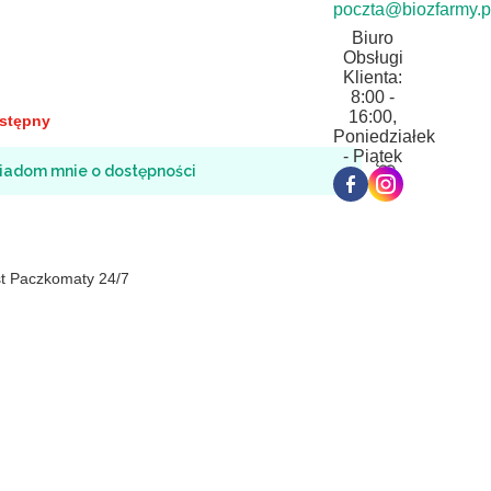
poczta@biozfarmy.p
Biuro
Obsługi
Klienta:
8:00 -
16:00,
stępny
Poniedziałek
- Piątek
iadom mnie o dostępności
st Paczkomaty 24/7