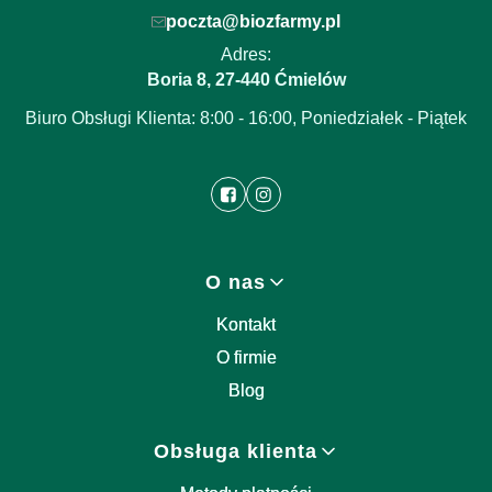
poczta@biozfarmy.pl
Adres:
Boria 8
27-440
,
Ćmielów
Biuro Obsługi Klienta: 8:00 - 16:00, Poniedziałek - Piątek
Linki w stopce
O nas
Kontakt
O firmie
Blog
Obsługa klienta