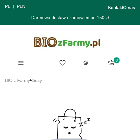
PL
PLN
Kontakt
O nas
Darmowa dostawa zamówień od 150 zł
Produkty w ko
Menu
Ulubione
Koszyk
Zaloguj się
BIO z Farmy
Sosy