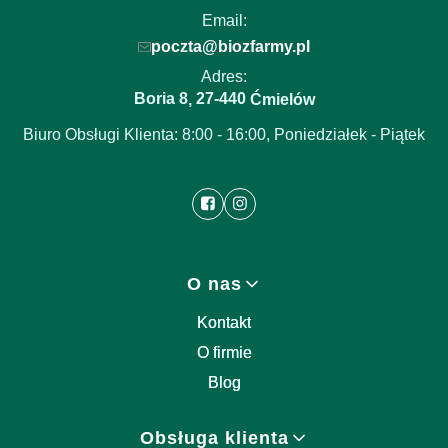
Email:
poczta@biozfarmy.pl
Adres:
Boria 8
27-440
,
Ćmielów
Biuro Obsługi Klienta: 8:00 - 16:00, Poniedziałek - Piątek
Linki w stopce
O nas
Kontakt
O firmie
Blog
Obsługa klienta