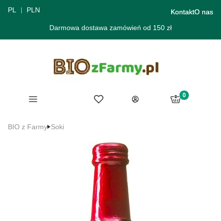
PL
PLN
Kontakt
O nas
Darmowa dostawa zamówień od 150 zł
Produkty w ko
Menu
Ulubione
Koszyk
Zaloguj się
BIO z Farmy
Soki