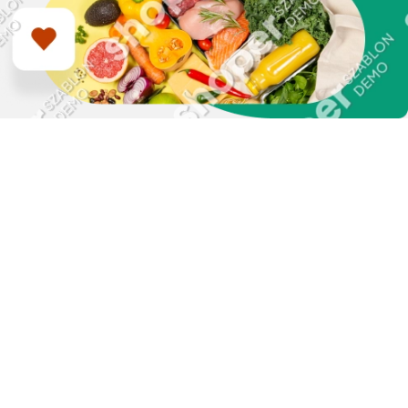
Zapisz się do naszego
newslettera i uzyskaj
EXTRA +50 punktów w
programie
lojalnościowym!