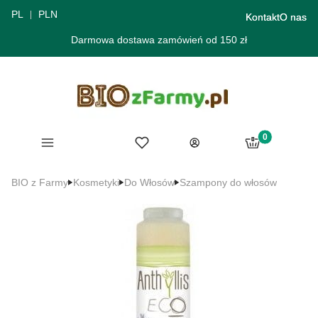
PL
PLN
Kontakt
O nas
Darmowa dostawa zamówień od 150 zł
Produkty w ko
Menu
Ulubione
Koszyk
Zaloguj się
BIO z Farmy
Kosmetyki
Do Włosów
Szampony do włosów