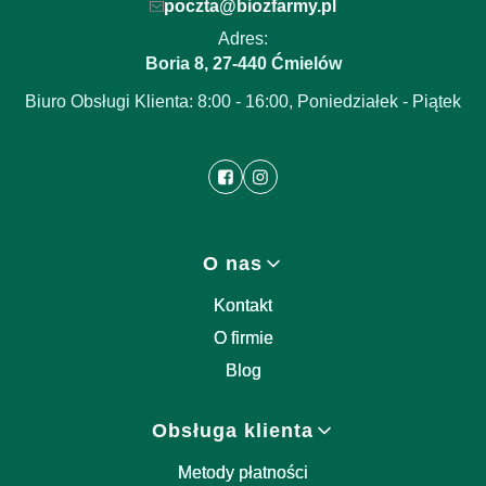
poczta@biozfarmy.pl
Adres:
Boria 8
27-440
,
Ćmielów
Biuro Obsługi Klienta: 8:00 - 16:00, Poniedziałek - Piątek
Linki w stopce
O nas
Kontakt
O firmie
Blog
Obsługa klienta
Metody płatności