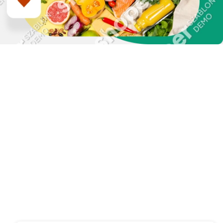
Zapisz się do naszego
newslettera i uzyskaj
EXTRA +50 punktów w
programie
lojalnościowym!
Podaj swój adres e-mail, jeżeli chcesz otrzymywać
informacje o nowościach i promocjach.