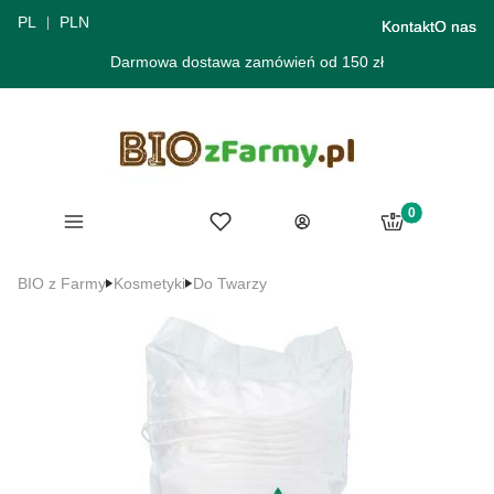
PL
PLN
Kontakt
O nas
Darmowa dostawa zamówień od 150 zł
Produkty w ko
Menu
Ulubione
Koszyk
Zaloguj się
BIO z Farmy
Kosmetyki
Do Twarzy