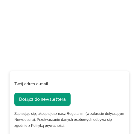
newslettera i uzyskaj
EXTRA +50 punktów w
programie
lojalnościowym!
Podaj swój adres e-mail, jeżeli chcesz otrzymywać
informacje o nowościach i promocjach.
Twój adres e-mail
Dołącz do newslettera
Zapisując się, akceptujesz nasz Regulamin (w zakresie dotyczącym
Newslettera). Przetwarzanie danych osobowych odbywa się
zgodnie z Polityką prywatności.