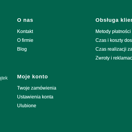
Linki w stopce
O nas
Obsługa klie
Kontakt
Metody płatności
O firmie
Czas i koszty do
Blog
Czas realizacji 
Zwroty i reklamac
Moje konto
ątek
Twoje zamówienia
Ustawienia konta
Ulubione