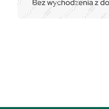
Zapisz się do naszego
newslettera i uzyskaj E
+50 punktów w program
lojalnościowym!
Podaj swój adres e-mail, jeżeli chcesz otrzymywać i
nowościach i promocjach.