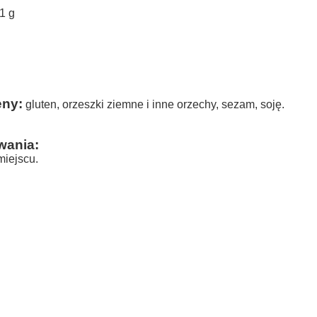
1 g
eny:
gluten, orzeszki ziemne i inne orzechy, sezam, soję.
wania:
iejscu.