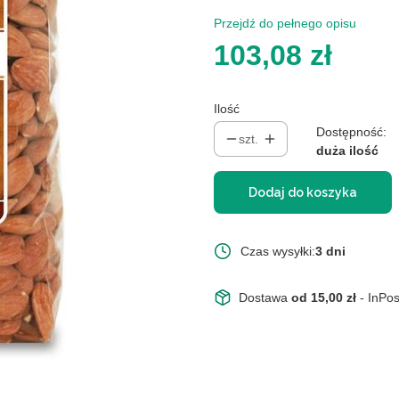
Przejdź do pełnego opisu
Cena
103,08 zł
Ilość
Dostępność:
szt.
duża ilość
Dodaj do koszyka
Czas wysyłki:
3 dni
Dostawa
od 15,00 zł
- InPo