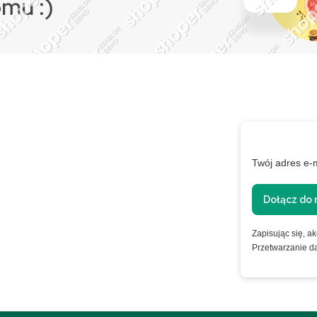
XTRA
Twój adres e-
ie
Dołącz do 
Zapisując się, a
Przetwarzanie d
nformacje o