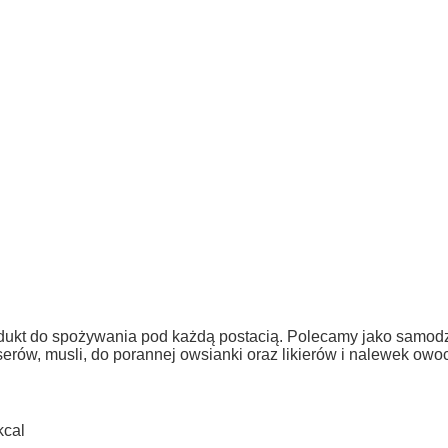
dukt do spożywania pod każdą postacią. Polecamy jako samodzi
serów, musli, do porannej owsianki oraz likierów i nalewek ow
kcal