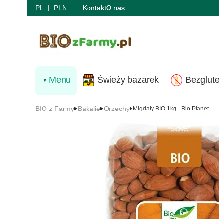
PL
PLN
Kontakt
O nas
Menu
Świeży bazarek
Bezglut
BIO z Farmy
Bakalie
Orzechy
Migdały BIO 1kg - Bio Planet