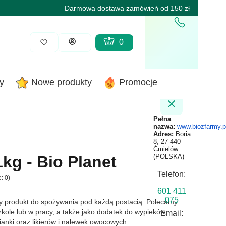
Darmowa dostawa zamówień od 150 zł
Produkty w koszyku: 0. Zobacz sz
Koszyk
Zaloguj się
y
Nowe produkty
Promocje
Pełna
nazwa:
www.biozfarmy.p
Adres:
Boria
8, 27-440
Ćmielów
kg - Bio Planet
(POLSKA)
Telefon:
: 0)
601 411
075
ły produkt do spożywania pod każdą postacią. Polecamy
kole lub w pracy, a także jako dodatek do wypieków,
Email:
ianki oraz likierów i nalewek owocowych.