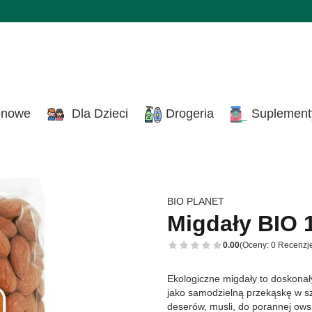
enowe
Dla Dzieci
Drogeria
Suplement
BIO PLANET
Migdały BIO 1
0.00
(Oceny: 0 Recenzje
Ekologiczne migdały to doskona
jako samodzielną przekąskę w sz
deserów, musli, do porannej ows