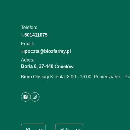
Telefon:
601411075
Email:
poczta@biozfarmy.pl
Adres:
Boria 8
27-440
,
Ćmielów
Biuro Obsługi Klienta: 8:00 - 16:00, Poniedziałek - Pi
PL
PLN