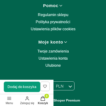
Pomoc
Regulamin sklepu
Polityka prywatności
Ustawienia plików cookies
Moje konto
Twoje zamówienia
Ustawienia konta
Ulubione
PL
PLN
Dodaj do koszyka
Wybrany język:
polski
Wybrana waluta:
Produkty w koszyku: 0. Zobacz szczegół
Sklep internetowy
Shoper Premium
Menu
Zaloguj się
Koszyk