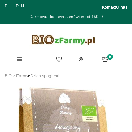
PL
PLN
Kontakt
O nas
Darmowa dostawa zamówień od 150 zł
Produkty w ko
Menu
Ulubione
Koszyk
Zaloguj się
BIO z Farmy
Dzień spaghetti