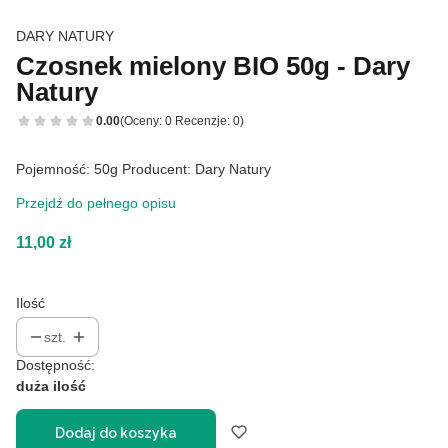
DARY NATURY
Czosnek mielony BIO 50g - Dary
Natury
0.00
(Oceny: 0 Recenzje: 0)
Pojemność: 50g Producent: Dary Natury
Przejdź do pełnego opisu
Cena
11,00 zł
Ilość
szt.
Dostępność:
duża ilość
Dodaj do koszyka