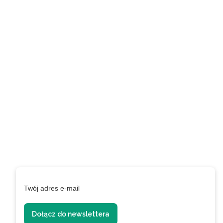
Zapisz się do naszego
newslettera i uzyskaj
EXTRA +50 punktów w
programie
lojalnościowym!
Podaj swój adres e-mail, jeżeli chcesz otrzymywać
informacje o nowościach i promocjach.
Twój adres e-mail
Dołącz do newslettera