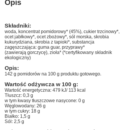
Opis
Składniki:
woda, koncentrat pomidorowy* (45%), cukier trzcinowy*,
ocet jabłkowy*, ocet zbożowy*, sól morska, skrobia
kukurydziana, skrobia z tapioki*, substancja
zagęszczająca: guma guar, przyprawy*
(zawierają gorczycę), zioła* (*certyfikowany składnik
ekologiczny)
Opis:
142 g pomidorów na 100 g produktu gotowego.
Wartość odżywcza w 100 g:
Wartość energetyczna: 479 kJ/ 113 kcal
Tłuszcz: 0,3 g
w tym kwasy tłuszczowe nasycone: 0 g
Węglowodany: 26 g
w tym cukry: 18 g
Białko: 1,5 g
Sól: 2,5 g