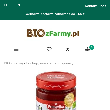
PL
PLN
Kontakt
O nas
Darmowa dostawa zamówień od 150 zł
Produkty w ko
Menu
Ulubione
Koszyk
Zaloguj się
BIO z Farmy
Ketchup, musztarda, majonezy