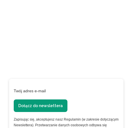
Zapisz się do naszego
newslettera i uzyskaj
EXTRA +50 punktów w
programie
lojalnościowym!
Podaj swój adres e-mail, jeżeli chcesz otrzymywać
informacje o nowościach i promocjach.
Twój adres e-mail
Dołącz do newslettera
Zapisując się, akceptujesz nasz Regulamin (w zakresie dotyczącym
Newslettera). Przetwarzanie danych osobowych odbywa się