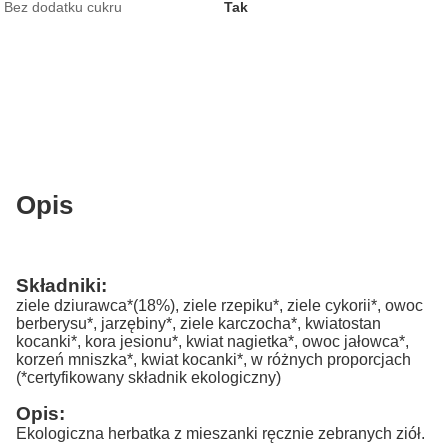
Bez dodatku cukru
Tak
Opis
Składniki:
ziele dziurawca*(18%), ziele rzepiku*, ziele cykorii*, owoc
berberysu*, jarzębiny*, ziele karczocha*, kwiatostan
kocanki*, kora jesionu*, kwiat nagietka*, owoc jałowca*,
korzeń mniszka*, kwiat kocanki*, w różnych proporcjach
(*certyfikowany składnik ekologiczny)
Opis:
Ekologiczna herbatka z mieszanki ręcznie zebranych ziół.