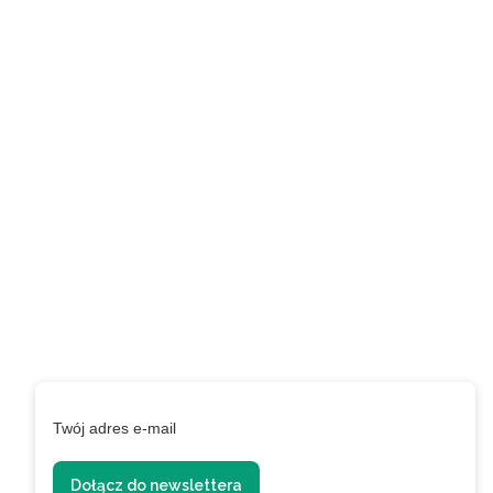
Zapisz się do naszego
newslettera i uzyskaj
EXTRA +50 punktów w
programie
lojalnościowym!
Podaj swój adres e-mail, jeżeli chcesz otrzymywać
informacje o nowościach i promocjach.
Twój adres e-mail
Dołącz do newslettera