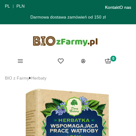
PL
PLN
Kontakt
O nas
Darmowa dostawa zamówień od 150 zł
Produkty w ko
Menu
Ulubione
Koszyk
Zaloguj się
BIO z Farmy
Herbaty