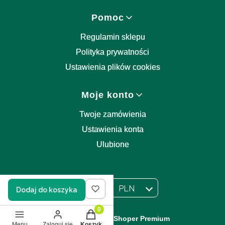
Pomoc
Regulamin sklepu
Polityka prywatności
Ustawienia plików cookies
Moje konto
Twoje zamówienia
Ustawienia konta
Ulubione
PL
PLN
Dodaj do koszyka
Wybrany język:
polski
Wybrana waluta:
Produkty w koszyku: 0. Zobacz szczegół
Sklep internetowy
Shoper Premium
Menu
Zaloguj się
Koszyk