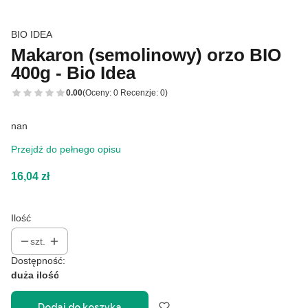
BIO IDEA
Makaron (semolinowy) orzo BIO
400g - Bio Idea
0.00
(Oceny: 0 Recenzje: 0)
nan
Przejdź do pełnego opisu
Cena
16,04 zł
Ilość
szt.
Dostępność:
duża ilość
Dodaj do koszyka