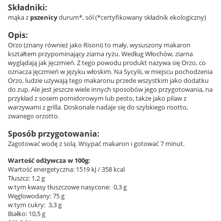
Składniki:
mąka z
pszenicy
durum*, sól (*certyfikowany składnik ekologiczny)
Opis:
Orzo (znany również jako Risoni) to mały, wysuszony makaron
kształtem przypominający ziarna ryżu. Według Włochów, ziarna
wyglądają jak jęczmień. Z tego powodu produkt nazywa się Orzo, co
oznacza jęczmień w języku włoskim.
Na Sycylii, w miejscu pochodzenia
Orzo, ludzie używają tego makaronu przede wszystkim jako dodatku
do zup. Ale jest jeszcze wiele innych sposobów jego przygotowania, na
przykład z sosem pomidorowym lub pesto, także jako pilaw z
warzywami z grilla. Doskonale nadaje się do szybkiego risotto,
zwanego orzotto.
Sposób przygotowania:
Zagotować wodę z solą. Wsypać makaron i gotować 7 minut.
Wartość odżywcza w 100g:
Wartość energetyczna: 1519 kJ / 358 kcal
Tłuszcz: 1,2 g
w tym kwasy tłuszczowe nasycone: 0,3 g
Węglowodany: 75 g
w tym cukry: 3,3 g
Białko: 10,5 g