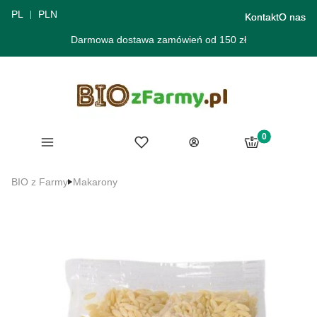
PL
PLN
Kontakt
O nas
Darmowa dostawa zamówień od 150 zł
Produkty w ko
Menu
Ulubione
Koszyk
Zaloguj się
BIO z Farmy
Makarony