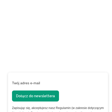
Zapisz się do naszego
newslettera i uzyskaj
EXTRA +50 punktów w
programie
lojalnościowym!
Podaj swój adres e-mail, jeżeli chcesz otrzymywać
informacje o nowościach i promocjach.
Twój adres e-mail
Dołącz do newslettera
Zapisując się, akceptujesz nasz Regulamin (w zakresie dotyczącym