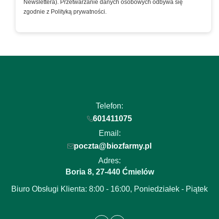
Newslettera). Przetwarzanie danych osobowych odbywa się
zgodnie z Polityką prywatności.
Telefon:
601411075
Email:
poczta@biozfarmy.pl
Adres:
Boria 8
27-440
,
Ćmielów
Biuro Obsługi Klienta: 8:00 - 16:00, Poniedziałek - Piątek