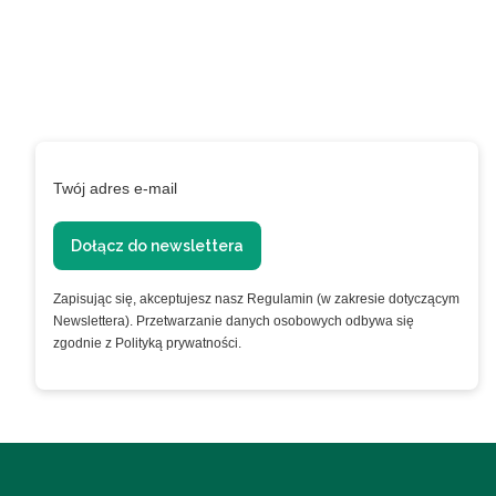
programie
lojalnościowym!
Podaj swój adres e-mail, jeżeli chcesz otrzymywać
informacje o nowościach i promocjach.
Twój adres e-mail
Dołącz do newslettera
Zapisując się, akceptujesz nasz Regulamin (w zakresie dotyczącym
Newslettera). Przetwarzanie danych osobowych odbywa się
zgodnie z Polityką prywatności.