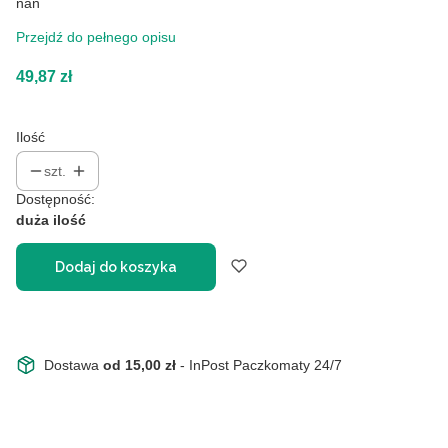
nan
Przejdź do pełnego opisu
Cena
49,87 zł
Ilość
szt.
Dostępność:
duża ilość
Dodaj do koszyka
Dostawa
od 15,00 zł
- InPost Paczkomaty 24/7