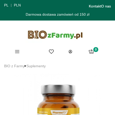
PL
PLN
Kontakt
O nas
Darmowa dostawa zamówień od 150 zł
Produkty w ko
Menu
Ulubione
Koszyk
Zaloguj się
BIO z Farmy
Suplementy