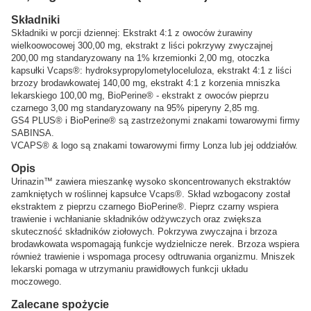
Składniki
Składniki w porcji dziennej: Ekstrakt 4:1 z owoców żurawiny
wielkoowocowej 300,00 mg, ekstrakt z liści pokrzywy zwyczajnej
200,00 mg standaryzowany na 1% krzemionki 2,00 mg, otoczka
kapsułki Vcaps®: hydroksypropylometyloceluloza, ekstrakt 4:1 z liści
brzozy brodawkowatej 140,00 mg, ekstrakt 4:1 z korzenia mniszka
lekarskiego 100,00 mg, BioPerine® - ekstrakt z owoców pieprzu
czarnego 3,00 mg standaryzowany na 95% piperyny 2,85 mg.
GS4 PLUS® i BioPerine® są zastrzeżonymi znakami towarowymi firmy
SABINSA.
VCAPS® & logo są znakami towarowymi firmy Lonza lub jej oddziałów.
Opis
Urinazin™ zawiera mieszankę wysoko skoncentrowanych ekstraktów
zamkniętych w roślinnej kapsułce Vcaps®. Skład wzbogacony został
ekstraktem z pieprzu czarnego BioPerine®. Pieprz czarny wspiera
trawienie i wchłanianie składników odżywczych oraz zwiększa
skuteczność składników ziołowych. Pokrzywa zwyczajna i brzoza
brodawkowata wspomagają funkcje wydzielnicze nerek. Brzoza wspiera
również trawienie i wspomaga procesy odtruwania organizmu. Mniszek
lekarski pomaga w utrzymaniu prawidłowych funkcji układu
moczowego.
Zalecane spożycie