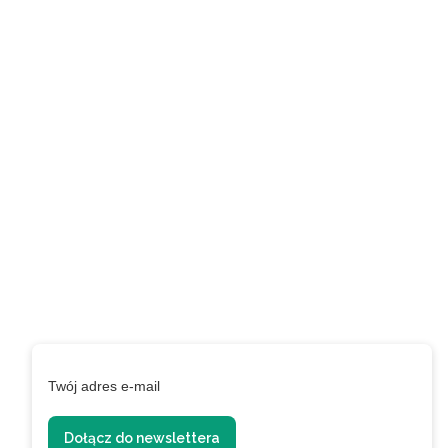
Zapisz się do naszego
newslettera i uzyskaj
EXTRA +50 punktów w
programie
lojalnościowym!
Podaj swój adres e-mail, jeżeli chcesz otrzymywać
informacje o nowościach i promocjach.
Twój adres e-mail
Dołącz do newslettera