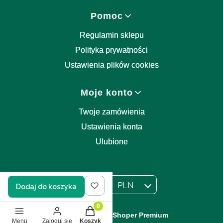
Pomoc
Regulamin sklepu
Polityka prywatności
Ustawienia plików cookies
Moje konto
Twoje zamówienia
Ustawienia konta
Ulubione
PL
PLN
Dodaj do koszyka
Wybrany język:
polski
Wybrana waluta:
Produkty w koszyku: 0. Zobacz szczegół
Sklep internetowy
Shoper Premium
Menu
Zaloguj się
Koszyk