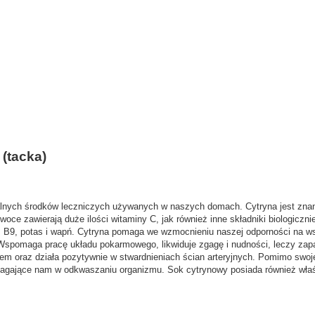
(tacka)
uralnych środków leczniczych używanych w naszych domach. Cytryna jest zn
oce zawierają duże ilości witaminy C, jak również inne składniki biologicznie 
 B9, potas i wapń. Cytryna pomaga we wzmocnieniu naszej odporności na wsz
spomaga pracę układu pokarmowego, likwiduje zgagę i nudności, leczy zaparc
iem oraz działa pozytywnie w stwardnieniach ścian arteryjnych. Pomimo swo
agające nam w odkwaszaniu organizmu. Sok cytrynowy posiada również właśc