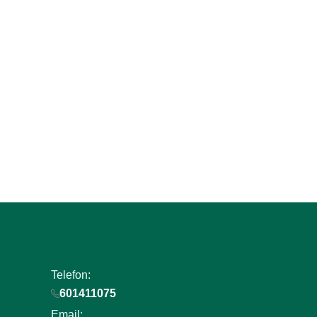
Zapisz się do naszego
newslettera i uzyskaj E
+50 punktów w program
lojalnościowym!
Podaj swój adres e-mail, jeżeli chcesz otrzymywać i
nowościach i promocjach.
Telefon:
601411075
Email: