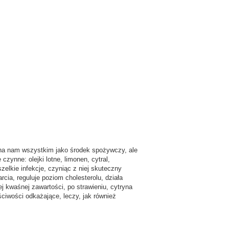
ana nam wszystkim jako środek spożywczy, ale
czynne: olejki lotne, limonen, cytral,
elkie infekcje, czyniąc z niej skuteczny
ia, reguluje poziom cholesterolu, działa
jej kwaśnej
zawartości, po strawieniu, cytryna
iwości odkażające, leczy, jak również