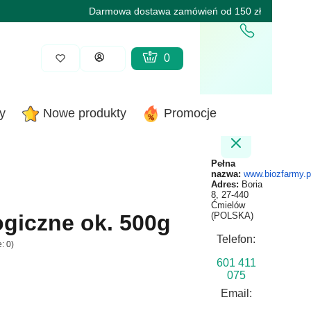
Darmowa dostawa zamówień od 150 zł
Produkty w koszyku: 0. Zobacz sz
Koszyk
Zaloguj się
y
Nowe produkty
Promocje
Pełna
nazwa:
www.biozfarmy.p
Adres:
Boria
8, 27-440
Ćmielów
ogiczne ok. 500g
(POLSKA)
Telefon:
: 0)
601 411
075
Email: