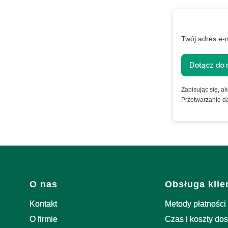
XTRA
Twój adres e-
ie
Dołącz do 
Zapisując się, a
Przetwarzanie d
nformacje o
Linki w stopce
O nas
Obsługa klie
Kontakt
Metody płatności
O firmie
Czas i koszty do