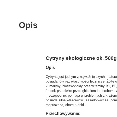
Opis
Cytryny ekologiczne ok. 500g 
Opis
Cytryna jest jednym z najważniejszych i nat
posiada również właściwości lecznicze. Żółte ow
kumaryny, bioflawonoidy oraz witaminy B1, B6,
środek przeciwko przeziębieniom i chorobom. W
moczopędnie, pomaga w problemach
z krążen
posiada silne właściwości zasadotwórcze, pom
rozpuszcza, chore tkanki.
Przechowywanie: