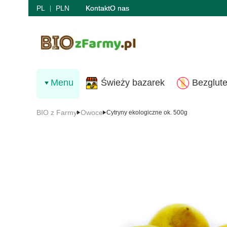
PL
PLN
Kontakt
O nas
Menu
Świeży bazarek
Bezglut
BIO z Farmy
Owoce
Cytryny ekologiczne ok. 500g