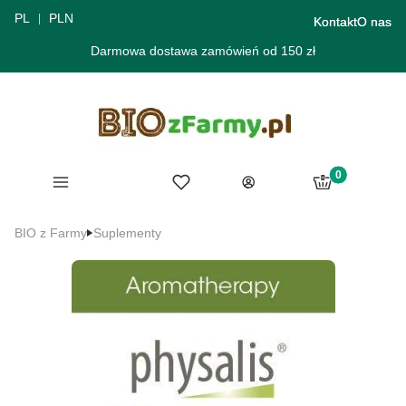
PL
PLN
Kontakt
O nas
Darmowa dostawa zamówień od 150 zł
Produkty w ko
Menu
Ulubione
Koszyk
Zaloguj się
BIO z Farmy
Suplementy