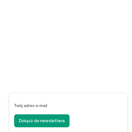
Zapisz się do naszego
newslettera i uzyskaj
EXTRA +50 punktów w
programie
lojalnościowym!
Podaj swój adres e-mail, jeżeli chcesz otrzymywać
informacje o nowościach i promocjach.
Twój adres e-mail
Dołącz do newslettera