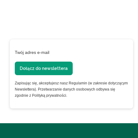
programie
lojalnościowym!
Podaj swój adres e-mail, jeżeli chcesz otrzymywać
informacje o nowościach i promocjach.
Twój adres e-mail
Dołącz do newslettera
Zapisując się, akceptujesz nasz Regulamin (w zakresie dotyczącym
Newslettera). Przetwarzanie danych osobowych odbywa się
zgodnie z Polityką prywatności.