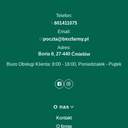
Telefon:
601411075
Email:
poczta@biozfarmy.pl
Adres:
Boria 8
27-440
,
Ćmielów
Biuro Obsługi Klienta: 8:00 - 16:00, Poniedziałek - Piątek
Linki w stopce
O nas
Kontakt
O firmie