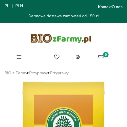
PL
PLN
Kontakt
O nas
Darmowa dostawa zamówień od 150 zł
Produkty w ko
Menu
Ulubione
Koszyk
Zaloguj się
BIO z Farmy
Przyprawy
Przyprawy