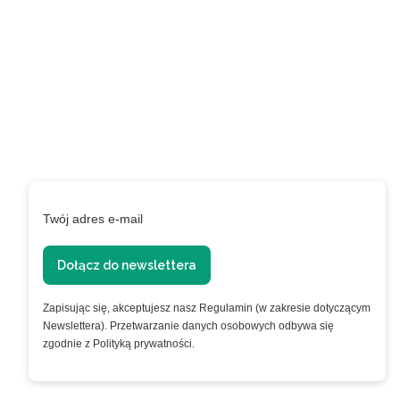
newslettera i uzyskaj
EXTRA +50 punktów w
programie
lojalnościowym!
Podaj swój adres e-mail, jeżeli chcesz otrzymywać
informacje o nowościach i promocjach.
Twój adres e-mail
Dołącz do newslettera
Zapisując się, akceptujesz nasz Regulamin (w zakresie dotyczącym
Newslettera). Przetwarzanie danych osobowych odbywa się
zgodnie z Polityką prywatności.