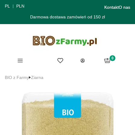
PL
PLN
Kontakt
O nas
Darmowa dostawa zamówień od 150 zł
Produkty w ko
Menu
Ulubione
Koszyk
Zaloguj się
BIO z Farmy
Ziarna