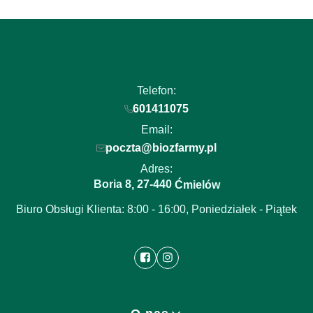
Telefon:
601411075
Email:
poczta@biozfarmy.pl
Adres:
Boria 8
27-440
,
Ćmielów
Biuro Obsługi Klienta: 8:00 - 16:00, Poniedziałek - Piątek
Linki w stopce