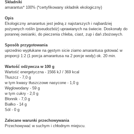
Składniki
amarantus* 100% (*certyfikowany składnik ekologiczny)
Opis
Ekologiczny amarantus jest jedną z najstarszych i najbardziej
pożywnych roślin (pseudozbóż) uprawianych na świecie. Doskonały do
porannej owsianki, do pieczenia chleba, ciast, zup i dań zbożowych.
Sposób przygotowania
uprzednio wypłukane na gęstym sicie ziarno amarantusa gotować w
proporcji 1:2 (1 porcja amarantusa na 2 porcje wody) ok. 20 min.
Wartość odżywcza w 100 g
Wartość energetyczna - 1566 kJ / 369 kcal
Tłuszcz - 7,0 g
w tym kwasy tłuszczowe nasycone - 1,0 g
Węglowodany - 59 g
w tym cukry - 2,0 g
Błonnik - 7,0 g
Białko - 14 g
Sól - 0 g
Zalecane warunki przechowywania
Przechowywać w suchym i chłodnym miejscu.