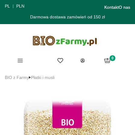
PL
PLN
Kontakt
O nas
Darmowa dostawa zamówień od 150 zł
Produkty w ko
Menu
Ulubione
Koszyk
Zaloguj się
BIO z Farmy
Płatki i musli