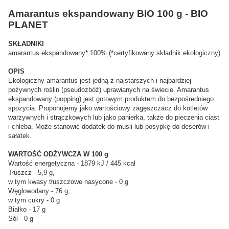
Amarantus ekspandowany BIO 100 g - BIO
PLANET
SKŁADNIKI
amarantus ekspandowany* 100% (*certyfikowany składnik ekologiczny)
OPIS
Ekologiczny amarantus jest jedną z najstarszych i najbardziej
pożywnych roślin (pseudozbóż) uprawianych na świecie. Amarantus
ekspandowany (popping) jest gotowym produktem do bezpośredniego
spożycia. Proponujemy jako wartościowy zagęszczacz do kotletów
warzywnych i strączkowych lub jako panierka, także do pieczenia ciast
i chleba. Może stanowić dodatek do musli lub posypkę do deserów i
sałatek.
WARTOŚĆ ODŻYWCZA W 100 g
Wartość energetyczna - 1879 kJ / 445 kcal
Tłuszcz - 5,9 g,
w tym kwasy tłuszczowe nasycone - 0 g
Węglowodany - 76 g,
w tym cukry - 0 g
Białko - 17 g
Sól - 0 g