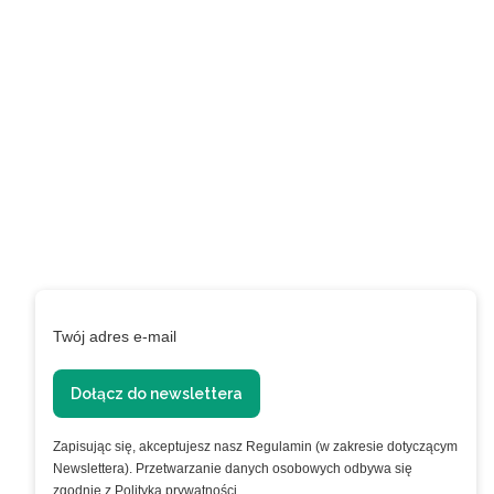
Zapisz się do naszego
newslettera i uzyskaj
EXTRA +50 punktów w
programie
lojalnościowym!
Podaj swój adres e-mail, jeżeli chcesz otrzymywać
informacje o nowościach i promocjach.
Twój adres e-mail
Dołącz do newslettera
Zapisując się, akceptujesz nasz Regulamin (w zakresie dotyczącym
Newslettera). Przetwarzanie danych osobowych odbywa się
zgodnie z Polityką prywatności.