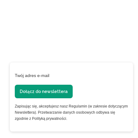
newslettera i uzyskaj
EXTRA +50 punktów w
programie
lojalnościowym!
Podaj swój adres e-mail, jeżeli chcesz otrzymywać
informacje o nowościach i promocjach.
Twój adres e-mail
Dołącz do newslettera
Zapisując się, akceptujesz nasz Regulamin (w zakresie dotyczącym
Newslettera). Przetwarzanie danych osobowych odbywa się
zgodnie z Polityką prywatności.