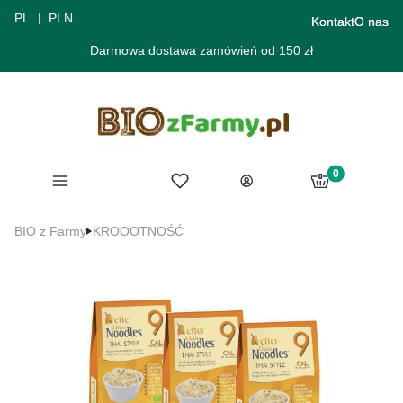
PL
PLN
Kontakt
O nas
Darmowa dostawa zamówień od 150 zł
Produkty w ko
Menu
Ulubione
Koszyk
Zaloguj się
BIO z Farmy
KROOOTNOŚĆ