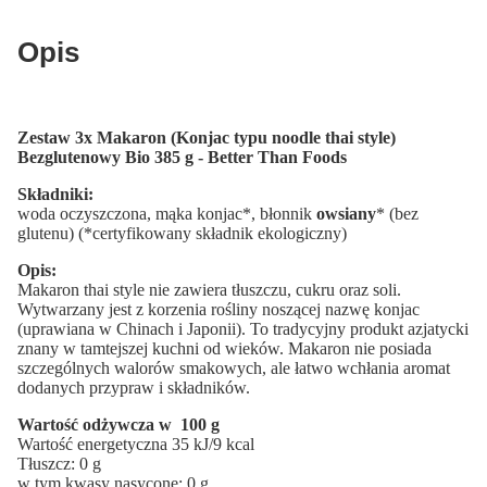
Opis
Zestaw 3x Makaron (Konjac typu noodle thai style)
Bezglutenowy Bio 385 g - Better Than Foods
Składniki:
woda oczyszczona, mąka konjac*, błonnik
owsiany
* (bez
glutenu) (*certyfikowany składnik ekologiczny)
Opis:
Makaron thai style nie zawiera tłuszczu, cukru oraz soli.
Wytwarzany jest z korzenia rośliny noszącej nazwę konjac
(uprawiana w Chinach i Japonii). To tradycyjny produkt azjatycki
znany w tamtejszej kuchni od wieków. Makaron nie posiada
szczególnych walorów smakowych, ale łatwo wchłania aromat
dodanych przypraw i składników.
Wartość odżywcza w 100 g
Wartość energetyczna 35 kJ/9 kcal
Tłuszcz: 0 g
w tym kwasy nasycone: 0 g