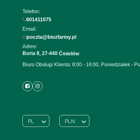
Telefon:
601411075
Email:
poczta@biozfarmy.pl
Adres:
Boria 8
27-440
,
Ćmielów
Biuro Obsługi Klienta: 8:00 - 16:00, Poniedziałek - Pi
PL
PLN
Wybrany język:
polski
Wybrana waluta: