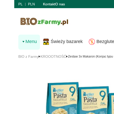
PL
PLN
Kontakt
O nas
Menu
Świeży bazarek
Bezglut
BIO z Farmy
KROOOTNOŚĆ
Zestaw 3x Makaron (Konjac typu n