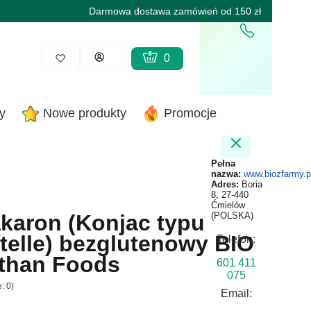
Darmowa dostawa zamówień od 150 zł
Produkty w koszyku: 0. Zobacz sz
Koszyk
Zaloguj się
y
Nowe produkty
Promocje
Pełna
nazwa:
www.biozfarmy.p
Adres:
Boria
8, 27-440
Ćmielów
karon (Konjac typu
(POLSKA)
telle) bezglutenowy BIO
Telefon:
 than Foods
601 411
075
: 0)
Email: