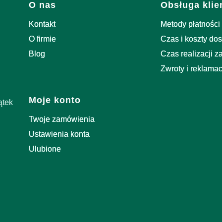
Linki w stopce
O nas
Obsługa klie
Kontakt
Metody płatności
O firmie
Czas i koszty do
Blog
Czas realizacji 
Zwroty i reklamac
Moje konto
ątek
Twoje zamówienia
Ustawienia konta
Ulubione