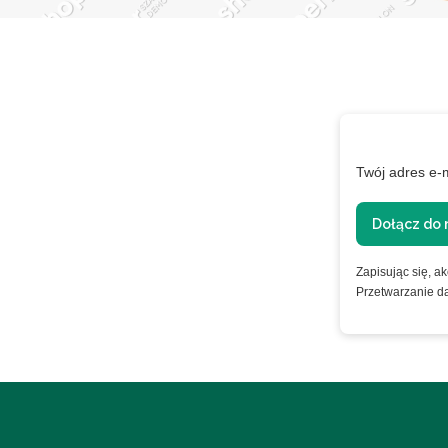
XTRA
Twój adres e-
ie
Dołącz do 
Zapisując się, a
Przetwarzanie d
nformacje o