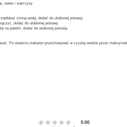
, owies i siarczyny
rzepłukać zimną wodą, dodać do ulubionej potrawy.
wać minutę, odsączyć, dodać do ulubionej potrawy.
ę na patelni, dodać do ulubionej potrawy.
żać. Po otwarciu makaron przechowywać w czystej wodzie przez maksymaln
0.00