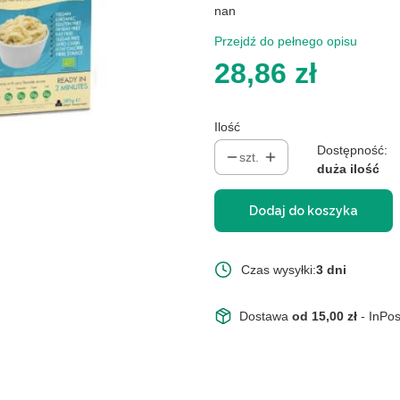
nan
Przejdź do pełnego opisu
Cena
28,86 zł
Ilość
Dostępność:
szt.
duża ilość
Dodaj do koszyka
Czas wysyłki:
3 dni
Dostawa
od 15,00 zł
- InPo