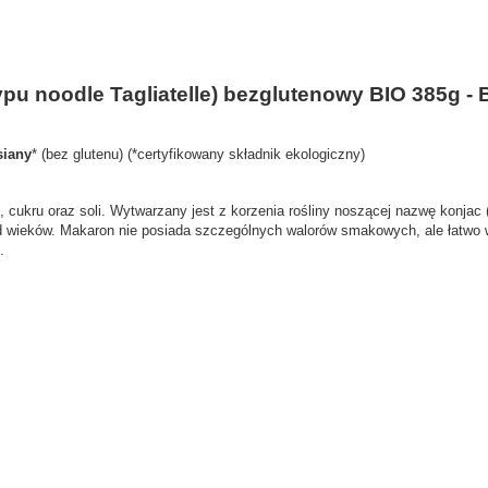
pu noodle Tagliatelle) bezglutenowy BIO 385g - 
iany
* (bez glutenu) (*certyfikowany składnik ekologiczny)
u, cukru oraz soli. Wytwarzany jest z korzenia rośliny noszącej nazwę konjac 
od wieków. Makaron nie posiada szczególnych walorów smakowych, ale łatwo 
.