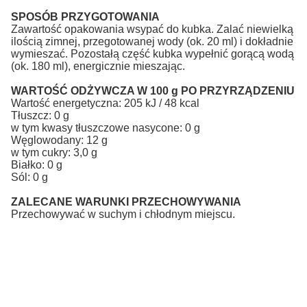
SPOSÓB PRZYGOTOWANIA
Zawartość opakowania wsypać do kubka. Zalać niewielką
ilością zimnej, przegotowanej wody (ok. 20 ml) i dokładnie
wymieszać. Pozostałą część kubka wypełnić gorącą wodą
(ok. 180 ml), energicznie mieszając.
WARTOŚĆ ODŻYWCZA W 100 g PO PRZYRZĄDZENIU
Wartość energetyczna: 205 kJ / 48 kcal
Tłuszcz: 0 g
w tym kwasy tłuszczowe nasycone: 0 g
Węglowodany: 12 g
w tym cukry: 3,0 g
Białko: 0 g
Sól: 0 g
ZALECANE WARUNKI PRZECHOWYWANIA
Przechowywać w suchym i chłodnym miejscu.