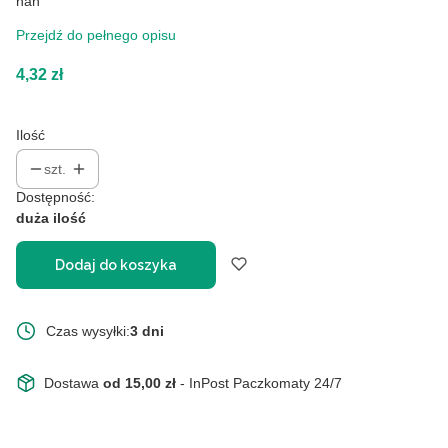
nan
Przejdź do pełnego opisu
Cena
4,32 zł
Ilość
szt.
Dostępność:
duża ilość
Dodaj do koszyka
Czas wysyłki:
3 dni
Dostawa
od 15,00 zł
- InPost Paczkomaty 24/7