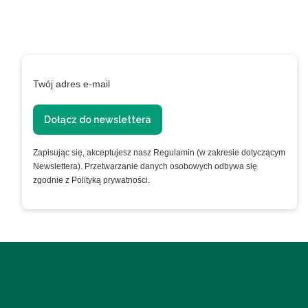
lojalnościowym!
Podaj swój adres e-mail, jeżeli chcesz otrzymywać
informacje o nowościach i promocjach.
Twój adres e-mail
Dołącz do newslettera
Zapisując się, akceptujesz nasz Regulamin (w zakresie dotyczącym
Newslettera). Przetwarzanie danych osobowych odbywa się
zgodnie z Polityką prywatności.