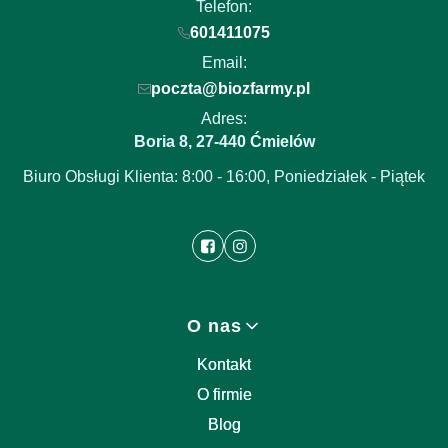
Telefon:
601411075
Email:
poczta@biozfarmy.pl
Adres:
Boria 8
27-440
,
Ćmielów
Biuro Obsługi Klienta: 8:00 - 16:00, Poniedziałek - Piątek
Linki w stopce
O nas
Kontakt
O firmie
Blog