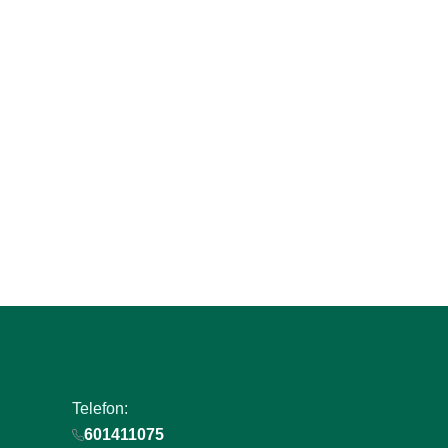
Zapisz się do naszego
newslettera i uzyskaj E
+50 punktów w program
lojalnościowym!
Podaj swój adres e-mail, jeżeli chcesz otrzymywać i
nowościach i promocjach.
Telefon:
601411075