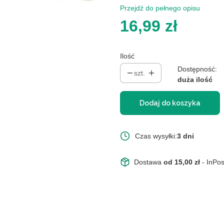
Przejdź do pełnego opisu
Cena
16,99 zł
Ilość
Dostępność:
szt.
duża ilość
Dodaj do koszyka
Czas wysyłki:
3 dni
Dostawa
od 15,00 zł
- InPo