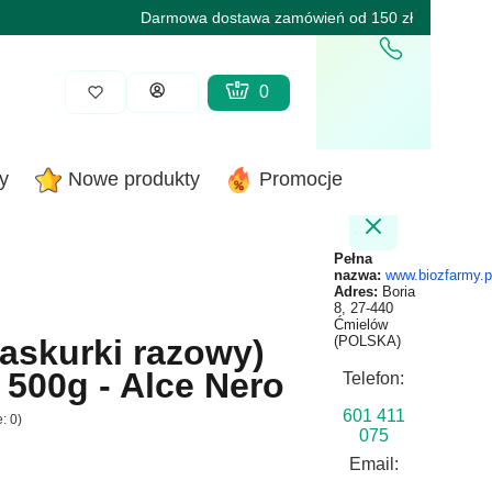
Darmowa dostawa zamówień od 150 zł
Produkty w koszyku: 0. Zobacz sz
Koszyk
Zaloguj się
y
Nowe produkty
Promocje
Pełna
nazwa:
www.biozfarmy.p
Adres:
Boria
8, 27-440
Ćmielów
łaskurki razowy)
(POLSKA)
 500g - Alce Nero
Telefon:
601 411
: 0)
075
Email: