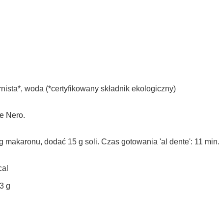
ista*, woda (*certyfikowany składnik ekologiczny)
e Nero.
 makaronu, dodać 15 g soli. Czas gotowania 'al dente': 11 min.
cal
3 g