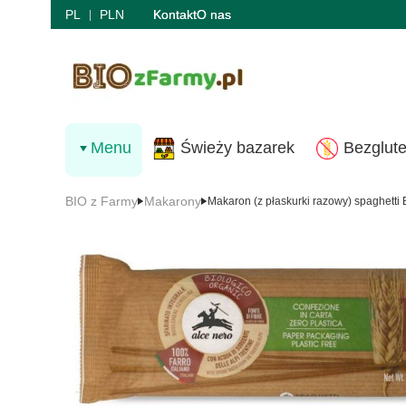
PL
PLN
Kontakt
O nas
Menu
Świeży bazarek
Bezglut
BIO z Farmy
Makarony
Makaron (z płaskurki razowy) spaghetti 