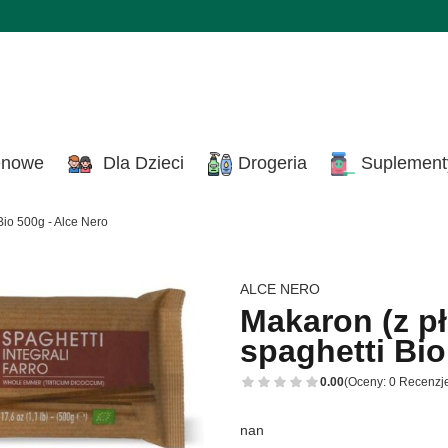
enowe
Dla Dzieci
Drogeria
Suplement
Bio 500g - Alce Nero
ALCE NERO
Makaron (z p
spaghetti Bio
0.00
(Oceny: 0 Recenzje
nan