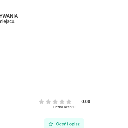
YWANIA
iejscu.
0.00
Liczba ocen: 0
Oceń i opisz