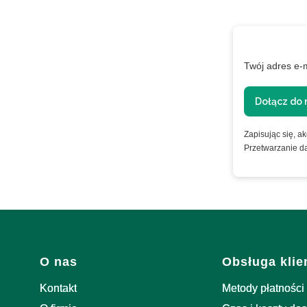
XTRA
Twój adres e-
ie
Dołącz do 
Zapisując się, a
Przetwarzanie d
nformacje o
Linki w stopce
O nas
Obsługa klie
Kontakt
Metody płatności