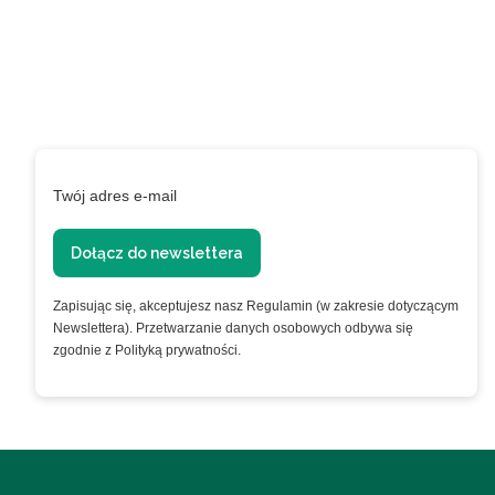
programie
lojalnościowym!
Podaj swój adres e-mail, jeżeli chcesz otrzymywać
informacje o nowościach i promocjach.
Twój adres e-mail
Dołącz do newslettera
Zapisując się, akceptujesz nasz Regulamin (w zakresie dotyczącym
Newslettera). Przetwarzanie danych osobowych odbywa się
zgodnie z Polityką prywatności.