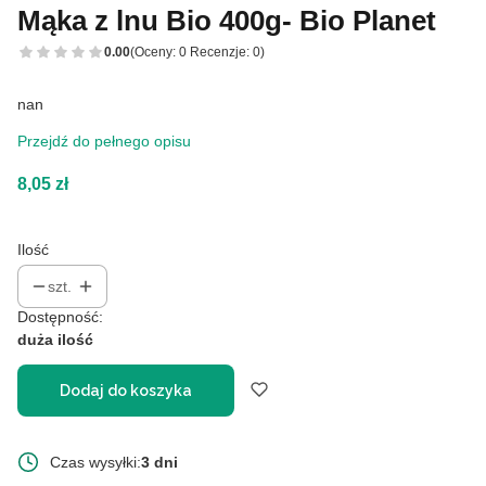
Mąka z lnu Bio 400g- Bio Planet
0.00
(Oceny: 0 Recenzje: 0)
nan
Przejdź do pełnego opisu
Cena
8,05 zł
Ilość
szt.
Dostępność:
duża ilość
Dodaj do koszyka
Czas wysyłki:
3 dni