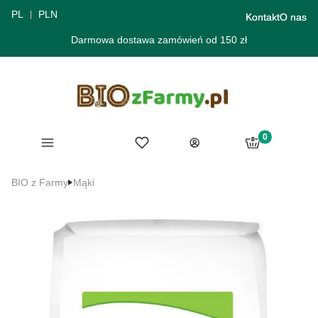
PL
PLN
Kontakt
O nas
Darmowa dostawa zamówień od 150 zł
Produkty w ko
Menu
Ulubione
Koszyk
Zaloguj się
BIO z Farmy
Mąki