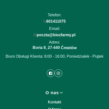
Telefon:
601411075
Email:
poczta@biozfarmy.pl
Adres:
Boria 8
27-440
,
Ćmielów
Biuro Obsługi Klienta: 8:00 - 16:00, Poniedziałek - Piątek
Linki w stopce
O nas
Kontakt