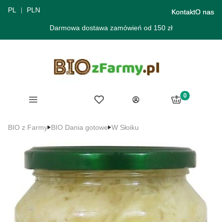
PL
PLN
Kontakt
O nas
Darmowa dostawa zamówień od 150 zł
Produkty w ko
Menu
Ulubione
Koszyk
Zaloguj się
BIO z Farmy
BIO Dania gotowe
W Słoiku