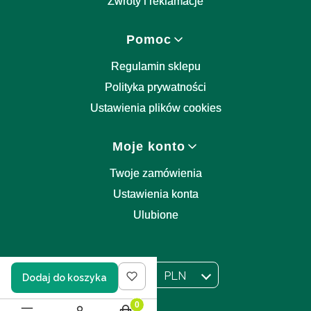
Zwroty i reklamacje
Pomoc
Regulamin sklepu
Polityka prywatności
Ustawienia plików cookies
Moje konto
Twoje zamówienia
Ustawienia konta
Ulubione
PL
PLN
Dodaj do koszyka
Wybrany język:
polski
Wybrana waluta:
Produkty w koszyku: 0. Zobacz szczegół