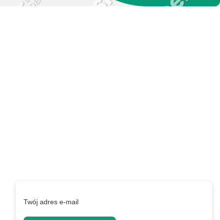
Zapisz się do naszego
newslettera i uzyskaj
EXTRA +50 punktów w
programie
lojalnościowym!
Podaj swój adres e-mail, jeżeli chcesz otrzymywać
informacje o nowościach i promocjach.
Twój adres e-mail