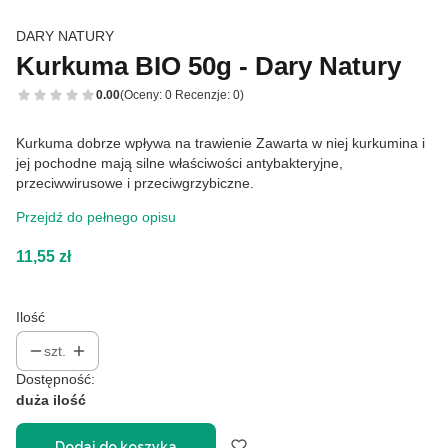
DARY NATURY
Kurkuma BIO 50g - Dary Natury
0.00
(Oceny: 0 Recenzje: 0)
Kurkuma dobrze wpływa na trawienie Zawarta w niej kurkumina i
jej pochodne mają silne właściwości antybakteryjne,
przeciwwirusowe i przeciwgrzybiczne.
Przejdź do pełnego opisu
Cena
11,55 zł
Ilość
szt.
Dostępność:
duża ilość
Dodaj do koszyka