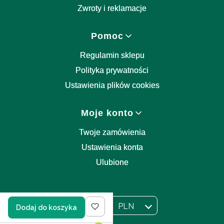
Zwroty i reklamacje
Pomoc
Regulamin sklepu
Polityka prywatności
Ustawienia plików cookies
Moje konto
Twoje zamówienia
Ustawienia konta
Ulubione
PL
PLN
Dodaj do koszyka
Wybrany język:
polski
Wybrana waluta: