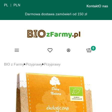
PL
PLN
Kontakt
O nas
Darmowa dostawa zamówień od 150 zł
Produkty w ko
Menu
Ulubione
Koszyk
Zaloguj się
BIO z Farmy
Przyprawy
Przyprawy