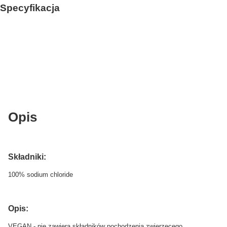
Specyfikacja
Opis
Składniki:
100% sodium chloride
Opis:
VEGAN - nie zawiera składników pochodzenia zwierzęcego.